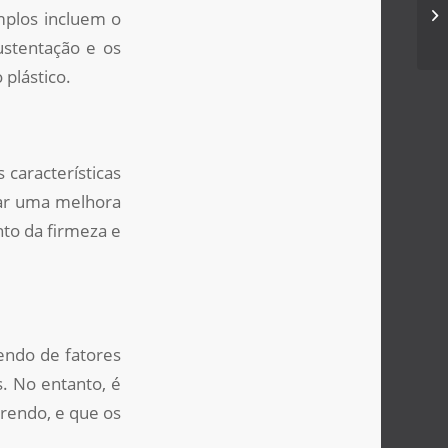
Qu
mplos incluem o
mi
ustentação e os
 plástico.
 características
var uma melhora
nto da firmeza e
endo de fatores
s. No entanto, é
rrendo, e que os