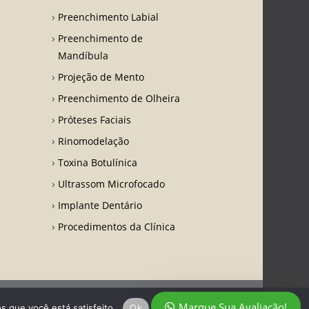
Preenchimento Labial
Preenchimento de
Mandíbula
Projeção de Mento
Preenchimento de Olheira
Próteses Faciais
Rinomodelação
Toxina Botulínica
Ultrassom Microfocado
Implante Dentário
Procedimentos da Clínica
Marque Sua Avaliação!
s que você está satisfeito.
Ok
Política de privacidade