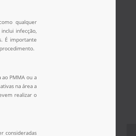
 como qualquer
inclui infecção,
s. É importante
 o procedimento.
ia ao PMMA ou a
tivas na área a
evem realizar o
er consideradas