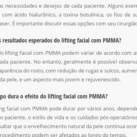
 necessidades e desejos de cada paciente. Alguns exe
com ácido hialurônico, a toxina botulínica, os fios de s
aser. É importante discutir essas opções com seu cirurgião
s resultados esperados do lifting facial com PMMA?
o lifting facial com PMMA podem variar de acordo com as
 cada paciente. No entanto, geralmente é possível obser
a aparência do rosto, com redução de rugas e sulcos, aume
 da pele, e um aspecto mais jovem e rejuvenescido.
po dura o efeito do lifting facial com PMMA?
fting facial com PMMA pode durar por vários anos, depend
 paciente, o estilo de vida e os cuidados pós-operatório
altar que o envelhecimento natural da pele continua oco
procedimento podem ser afetados ao longo do tempo.