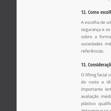
12. Como escolh
A escolha de um
segurança e os
sobre a forma
sociedades mé
referências.
13. Consideraçõ
O lifting faci
do rosto e tê
importante le
avaliação médi
plástico quali
determinar se o