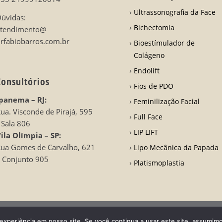
Ultrassonografia da Face
úvidas:
Bichectomia
atendimento@
rfabiobarros.com.br
Bioestímulador de
Colágeno
Endolift
Consultórios
Fios de PDO
panema – RJ:
Feminilização Facial
ua. Visconde de Pirajá, 595
Full Face
 Sala 806
LIP LIFT
ila Olímpia – SP:
ua Gomes de Carvalho, 621
Lipo Mecânica da Papada
 Conjunto 905
Platismoplastia
rros | CRO RJ 31728-
Desenvolvido por LA Comunicações
experiência em nosso site. Se você continua a usar este site, assumimo