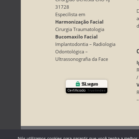
31728
D
Especilista em
Harmonização Facial
d
Cirurgia Traumatologia
Bucomaxilo Facial
Implantodontia – Radiologia
Odontológica –
Ultrassonografia da Face
I
R
/
SSL seguro
V
Certificado:
Trustindex
R
–
Todos os direitos reservados - Dr. Fabio Ricardo Ba
Nós utilizamos cookies para garantir que você tenha a melhor 