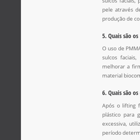
sulcos faciais
pele através d
produção de col
5. Quais são os
O uso de PMMA n
sulcos faciai
melhorar a fir
material biocom
6. Quais são os
Após o lifting
plástico para 
excessiva, util
período determ