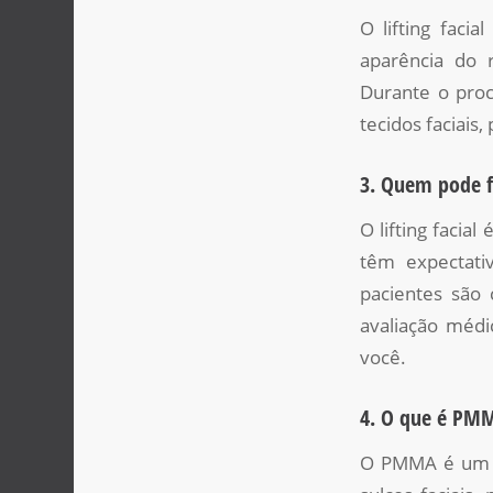
O lifting faci
aparência do r
Durante o proce
tecidos faciais
3. Quem pode fa
O lifting faci
têm expectati
pacientes são 
avaliação médi
você.
4. O que é PMMA
O PMMA é um ma