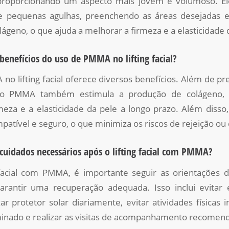
, proporcionando um aspecto mais jovem e volumoso. El
e pequenas agulhas, preenchendo as áreas desejadas 
ágeno, o que ajuda a melhorar a firmeza e a elasticidade 
 benefícios do uso de PMMA no lifting facial?
o lifting facial oferece diversos benefícios. Além de p
s, o PMMA também estimula a produção de colágeno,
meza e a elasticidade da pele a longo prazo. Além dis
patível e seguro, o que minimiza os riscos de rejeição ou
 cuidados necessários após o lifting facial com PMMA?
 facial com PMMA, é importante seguir as orientações d
garantir uma recuperação adequada. Isso inclui evitar 
izar protetor solar diariamente, evitar atividades físicas
inado e realizar as visitas de acompanhamento recomen