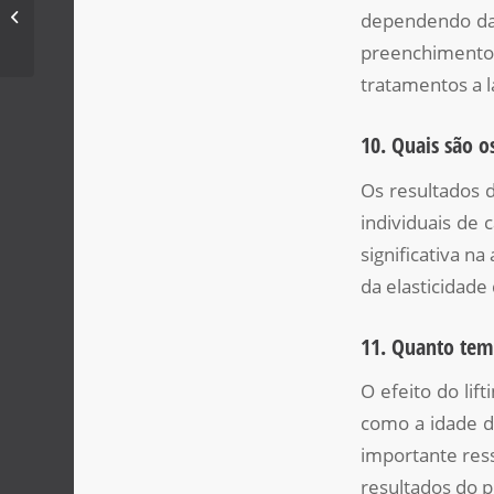
Quem tem melasma pode fazer
dependendo das
microagulhamento?
preenchimento 
tratamentos a l
10. Quais são o
Os resultados d
individuais de
significativa n
da elasticidade
11. Quanto tem
O efeito do li
como a idade do
importante ress
resultados do 