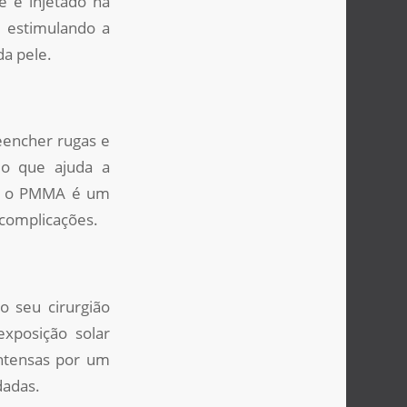
e é injetado na
e estimulando a
da pele.
reencher rugas e
 o que ajuda a
so, o PMMA é um
 complicações.
o seu cirurgião
exposição solar
 intensas por um
dadas.