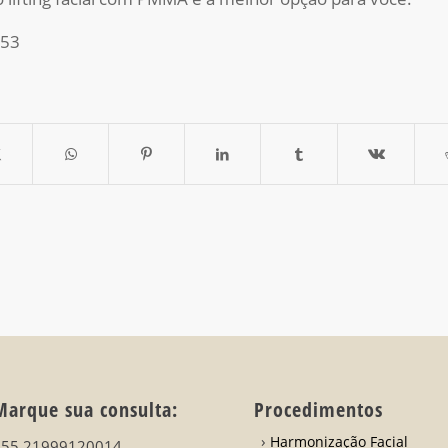
553
Marque sua consulta:
Procedimentos
Harmonização Facial
+55 21999120014