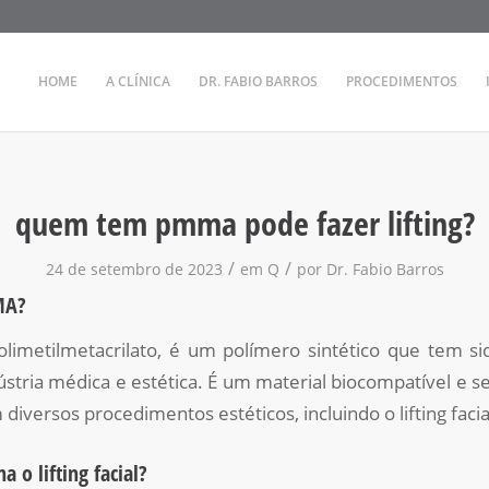
HOME
A CLÍNICA
DR. FABIO BARROS
PROCEDIMENTOS
quem tem pmma pode fazer lifting?
/
/
24 de setembro de 2023
em
Q
por
Dr. Fabio Barros
MA?
imetilmetacrilato, é um polímero sintético que tem 
dústria médica e estética. É um material biocompatível e 
 diversos procedimentos estéticos, incluindo o lifting facia
 o lifting facial?