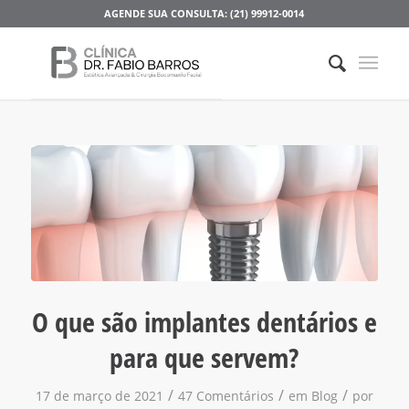
AGENDE SUA CONSULTA: (21) 99912-0014
disse:
disse:
disse:
disse:
disse:
disse:
disse:
disse:
disse:
disse:
disse:
disse:
disse:
disse:
disse:
disse:
disse:
disse:
disse:
disse:
disse:
disse:
disse:
disse:
disse:
disse:
disse:
disse:
disse:
disse:
disse:
disse:
disse:
disse:
disse:
disse:
disse:
disse:
disse:
disse:
disse:
disse:
disse:
disse:
disse:
disse:
disse:
O que são implantes dentários e
para que servem?
/
/
/
17 de março de 2021
47 Comentários
em
Blog
por