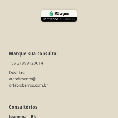
SSL seguro
Certificado:
Trustindex
Marque sua consulta:
+55 21999120014
Dúvidas:
atendimento@
drfabiobarros.com.br
Consultórios
Ipanema – RJ: