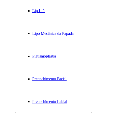
Lip Lift
Lipo Mecânica da Papada
Platismoplastia
Preenchimento Facial
Preenchimento Labial