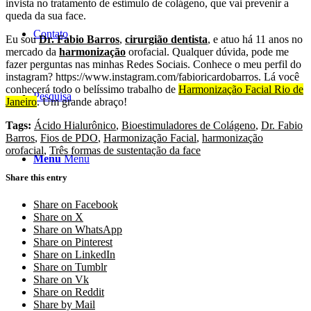
invista no tratamento de estímulo de colágeno, que vai prevenir a
queda da sua face.
Contato
Eu sou
Dr. Fabio Barros
,
cirurgião dentista
, e atuo há 11 anos no
mercado da
harmonização
orofacial. Qualquer dúvida, pode me
fazer perguntas nas minhas Redes Sociais. Conhece o meu perfil do
instagram? https://www.instagram.com/fabioricardobarros. Lá você
conhecerá todo o belíssimo trabalho de
Harmonização Facial Rio de
Pesquisa
Janeiro
. Um grande abraço!
Tags:
Ácido Hialurônico
,
Bioestimuladores de Colágeno
,
Dr. Fabio
Barros
,
Fios de PDO
,
Harmonização Facial
,
harmonização
orofacial
,
Três formas de sustentação da face
Menu
Menu
Share this entry
Share on Facebook
Share on X
Share on WhatsApp
Share on Pinterest
Share on LinkedIn
Share on Tumblr
Share on Vk
Share on Reddit
Share by Mail