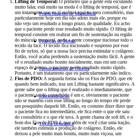
Lifting de Temporal:
O primeiro que a gente está escutando
muito falar, está muito na moda é o lifting de temporal, que é
um tratamento que eu já realizei aqui no meu consultório, mas
Preenchimento de Mandíbula
particularmente hoje em dia não adoto mais ele, porque eu
não vejo um resultado a longo prazo, de qualidade. Eu acho
que o paciente perde esse resultado muito rápido. O lifting de
temporal consiste em realizar um fio de sustentação na região
do músculo temporal, onde a gente consegue tracionar todo o
Projeção de Mento
tecido da face. O tecido fica tracionado e suspenso por esse
fio de nylon, só que a nossa face precisa estimular o colágeno.
Então, você acaba perdendo a sustentação muito fácil. A gente
vê o resultado muito bonito inicialmente, mas em um curto
espaço de tempo, o paciente perde resultado muito rápido.
Preenchimento de Olheira
Portanto, é um tratamento que eu particularmente não indico.
Fios de PDO:
A segunda forma são os Fios de PDO, que ele
quando bem indicado, traz um Lifting bastante significativo. A
gente sabe que o lifting que é realizado o imediatamente, que
o paciente sai do consultório é um e, obviamente o paciente
Rinomodelação
não se mantém com esse lifting ao longo do tempo ele perde
um pouquinho daquele lift. Então, eu costumo dizer dizer que
o paciente fica no intermediário, ele fica entre o que ele saiu
do consultório e o que ele tava. A gente chama de soft lift, e o
bom dos Fios de PDO é, que além de você criar uma tração,
Toxina Botulínica
ele também estimula a produção de colágeno. Então, ele
deixou a pele muito mais bonita, muito mais viçosa, um