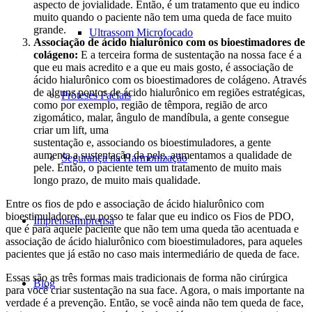
aspecto de jovialidade. Então, é um tratamento que eu indico
muito quando o paciente não tem uma queda de face muito
grande.
Ultrassom Microfocado
Associação de ácido hialurônico com os bioestimadores de
colágeno:
E a terceira forma de sustentação na nossa face é a
que eu mais acredito e a que eu mais gosto, é associação de
ácido hialurônico com os bioestimadores de colágeno. Através
de alguns pontos de ácido hialurônico em regiões estratégicas,
Próteses Faciais
como por exemplo, região de têmpora, região de arco
zigomático, malar, ângulo de mandíbula, a gente consegue
criar um lift, uma
sustentação e, associando os bioestimuladores, a gente
aumenta a sustentação da pele, aumentamos a qualidade de
Segurança na Harmonização
pele. Então, o paciente tem um tratamento de muito mais
longo prazo, de muito mais qualidade.
Entre os fios de pdo e associação de ácido hialurônico com
bioestimuladores, eu posso te falar que eu indico os Fios de PDO,
Imprensa
Imprensa
que é para aquele paciente que não tem uma queda tão acentuada e
associação de ácido hialurônico com bioestimuladores, para aqueles
pacientes que já estão no caso mais intermediário de queda de face.
Essas são as três formas mais tradicionais de forma não cirúrgica
Blog
para você criar sustentação na sua face. Agora, o mais importante na
verdade é a prevenção. Então, se você ainda não tem queda de face,