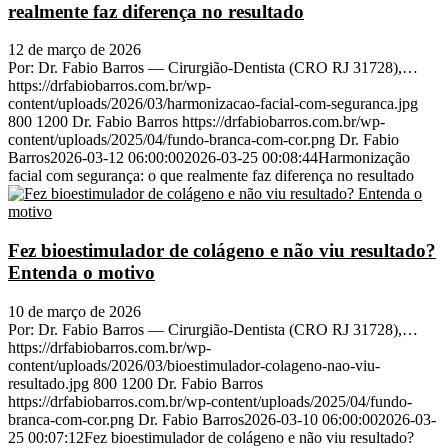
realmente faz diferença no resultado
12 de março de 2026
Por: Dr. Fabio Barros — Cirurgião-Dentista (CRO RJ 31728),…
https://drfabiobarros.com.br/wp-
content/uploads/2026/03/harmonizacao-facial-com-seguranca.jpg
800
1200
Dr. Fabio Barros
https://drfabiobarros.com.br/wp-
content/uploads/2025/04/fundo-branca-com-cor.png
Dr. Fabio
Barros
2026-03-12 06:00:00
2026-03-25 00:08:44
Harmonização
facial com segurança: o que realmente faz diferença no resultado
Fez bioestimulador de colágeno e não viu resultado?
Entenda o motivo
10 de março de 2026
Por: Dr. Fabio Barros — Cirurgião-Dentista (CRO RJ 31728),…
https://drfabiobarros.com.br/wp-
content/uploads/2026/03/bioestimulador-colageno-nao-viu-
resultado.jpg
800
1200
Dr. Fabio Barros
https://drfabiobarros.com.br/wp-content/uploads/2025/04/fundo-
branca-com-cor.png
Dr. Fabio Barros
2026-03-10 06:00:00
2026-03-
25 00:07:12
Fez bioestimulador de colágeno e não viu resultado?