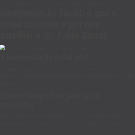
meta itemprop="url" content="https://drfabiobarros.com.br/">
Harmonização Facial: o que é,
como funciona e por que
escolher o Dr. Fabio Barros
A harmonização facial dói?
A maioria dos procedimentos é feita com anestesia local ou
tópica. O desconforto é mínimo e bem tolerado pela maioria dos
pacientes.
Quanto tempo leva para ver o
resultado?
Alguns resultados são imediatos, como os preenchimentos,
enquanto outros são progressivos, como os bioestimuladores e
os fios de PDO.