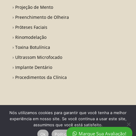
Projeção de Mento
Preenchimento de Olheira
Próteses Faciais
Rinomodelação
Toxina Botulínica
Ultrassom Microfocado
Implante Dentário
Procedimentos da Clínica
Nós utilizamos cookies para garantir que você tenha a melhor
Todos os direitos reservados - Dr. Fabio Ricardo Barros | CRO RJ 31728-
experiência em nosso site. Se você continua a usar este site,
Desenvolvido por LA Comunicações
assumimos que você está satisfeito.
Marque Sua Avaliação!
Ok
Política de privacidade
Política de privacidade
Termo de Uso
Contato