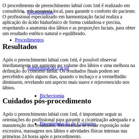
O procedimento de preenchimento labial com 1ml é realizado em
consultório, sob anestesia local, para garantir o conforto do paciente.
Depoimentos
O profissional especializado em harmonização facial realiza a
aplicação do ácido hialurônico de forma cuidadosa e precisa,
respeitando a anatomia dos lábios e as proporções faciais, para obter
um resultado estético natural e equilibrado.
Procedimentos
Resultados
Após o preenchimento labial com 1ml, é possível observar
imediatamente um aumento no volume dos lábios e uma melhora na
Harmonização Facial
definição do contorno labial. Os resultados finais podem ser
percebidos após alguns dias, quando o inchaço e a vermelhidão
diminuem, revelando um aspecto mais suave e rejuvenescido nos
lábios.
Bichectomia
Cuidados pós-procedimento
Após o preenchimento labial com 1ml, é importante seguir as
orientações do profissional para garantir a cicatrização adequada e a
Bioestimulação de Colágeno
manutenção dos resultados. Recomenda-se evitar exposição solar
excessiva, massagens nos lábios e atividades físicas intensas nas
primeiras 24 horas após o procedimento.