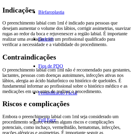
Indicações
Blefaroplastia
O preenchimento labial com 1ml é indicado para pessoas que
desejam aumentar o volume dos lábios, corrigir assimetrias, suavizar
rugas ao redor da boca e rejuvenescer a região labial. É importante
realizar uma avaliação com um profissional qualificado para
Endolift
verificar a necessidade e a viabilidade do procedimento.
Contraindicações
Fios de PDO
O preenchimento labial com 1ml não é recomendado para gestantes,
lactantes, pessoas com doenças autoimunes, infecções ativas nos
lábios, alergia ao ácido hialurônico ou histórico de queloides. É
fundamental informar ao profissional sobre o histórico médico e as
medicações em uso antes de realizar o procedimento.
Feminilização Facial
Riscos e complicações
Embora o preenchimento labial com 1ml seja considerado um
Full Face
procedimento seguro, existem alguns riscos e complicações
potenciais, como inchaço, vermelhidão, hematomas, infecções,
reações alérgicas e assimetrias. É importante seguir as