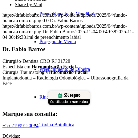
Share by Mail
Preenchimento de Mandíbula
https://drfabiobarros.com.br/wp-content/uploads/2025/04/fundo-
branca-com-cor.png
0
0
Dr. Fabio Barros
https://drfabiobarros.com.br/wp-content/uploads/2025/04/fundo-
branca-com-cor.png
Dr. Fabio Barros
2025-11-04 00:49:38
2025-11-
04 00:49:38
1ml de preenchimento labial
Projeção de Mento
Dr. Fabio Barros
Cirurgião-Dentista CRO RJ 31728
Especilista em
Harmonização Facial
Preenchimento de Olheira
Cirurgia Traumatologia
Bucomaxilo Facial
Implantodontia – Radiologia Odontológica – Ultrassonografia da
Face
SSL seguro
Rinomodelação
Certificado:
Trustindex
Marque sua consulta:
Toxina Botulínica
+55 21999120014
Dúvidas: