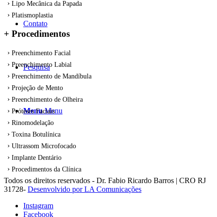
Lipo Mecânica da Papada
Platismoplastia
Contato
+ Procedimentos
Preenchimento Facial
Preenchimento Labial
Pesquisa
Preenchimento de Mandíbula
Projeção de Mento
Preenchimento de Olheira
Menu
Menu
Próteses Faciais
Rinomodelação
Toxina Botulínica
Ultrassom Microfocado
Implante Dentário
Procedimentos da Clínica
Todos os direitos reservados - Dr. Fabio Ricardo Barros | CRO RJ
31728-
Desenvolvido por LA Comunicações
Instagram
Facebook