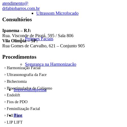
atendimento@
drfabiobarros.com.br
Ultrassom Microfocado
Consultórios
Ipanema – RJ:
Rua. Visconde de Pirajá, 595 / Sala 806
Próteses Faciais
Vila Olímpia – SP:
Rua Gomes de Carvalho, 621 – Conjunto 905
Procedimentos
Segurança na Harmonização
Harmonização Facial
Ultrassonografia da Face
Bichectomia
Bioestímulador de Colágeno
Imprensa
Imprensa
Endolift
Fios de PDO
Feminilização Facial
Blog
Full Face
LIP LIFT