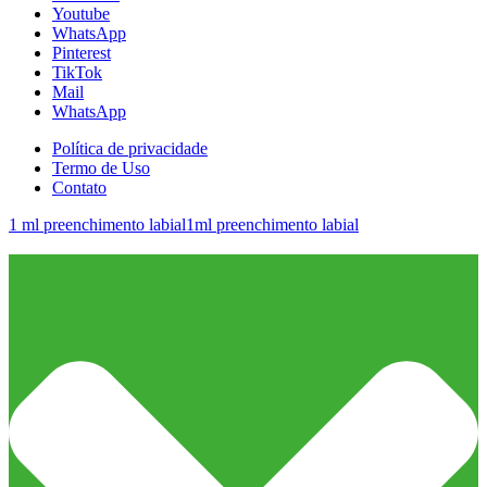
Youtube
WhatsApp
Pinterest
TikTok
Mail
WhatsApp
Política de privacidade
Termo de Uso
Contato
1 ml preenchimento labial
1ml preenchimento labial