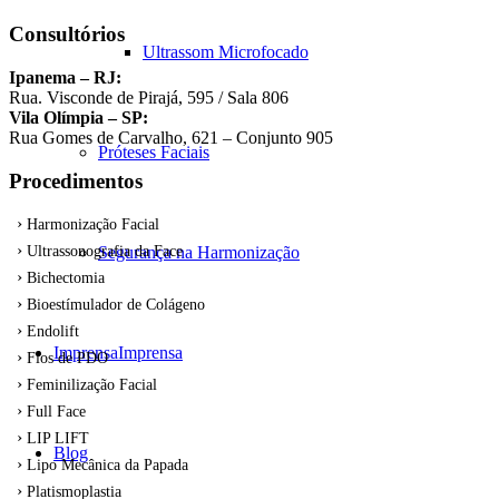
Consultórios
Ultrassom Microfocado
Ipanema – RJ:
Rua. Visconde de Pirajá, 595 / Sala 806
Vila Olímpia – SP:
Rua Gomes de Carvalho, 621 – Conjunto 905
Próteses Faciais
Procedimentos
Harmonização Facial
Segurança na Harmonização
Ultrassonografia da Face
Bichectomia
Bioestímulador de Colágeno
Endolift
Imprensa
Imprensa
Fios de PDO
Feminilização Facial
Full Face
LIP LIFT
Blog
Lipo Mecânica da Papada
Platismoplastia