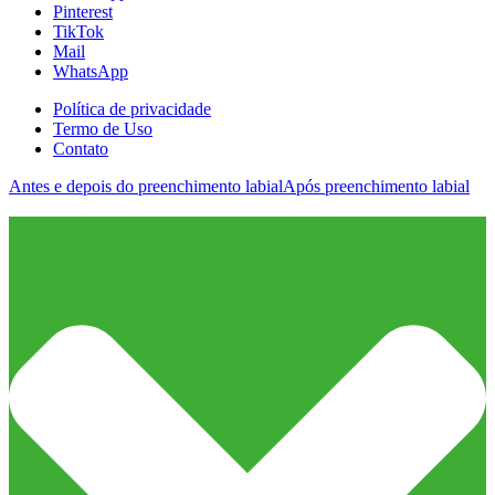
Pinterest
TikTok
Mail
WhatsApp
Política de privacidade
Termo de Uso
Contato
Antes e depois do preenchimento labial
Após preenchimento labial