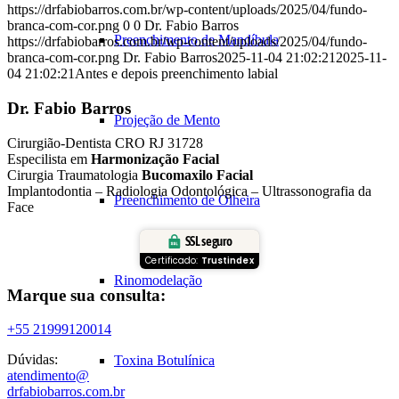
https://drfabiobarros.com.br/wp-content/uploads/2025/04/fundo-
branca-com-cor.png
0
0
Dr. Fabio Barros
Preenchimento de Mandíbula
https://drfabiobarros.com.br/wp-content/uploads/2025/04/fundo-
branca-com-cor.png
Dr. Fabio Barros
2025-11-04 21:02:21
2025-11-
04 21:02:21
Antes e depois preenchimento labial
Dr. Fabio Barros
Projeção de Mento
Cirurgião-Dentista CRO RJ 31728
Especilista em
Harmonização Facial
Cirurgia Traumatologia
Bucomaxilo Facial
Implantodontia – Radiologia Odontológica – Ultrassonografia da
Preenchimento de Olheira
Face
SSL seguro
Certificado:
Trustindex
Rinomodelação
Marque sua consulta:
+55 21999120014
Dúvidas:
Toxina Botulínica
atendimento@
drfabiobarros.com.br