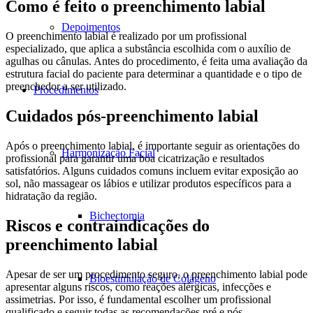
Como é feito o preenchimento labial
Depoimentos
O preenchimento labial é realizado por um profissional
especializado, que aplica a substância escolhida com o auxílio de
agulhas ou cânulas. Antes do procedimento, é feita uma avaliação da
estrutura facial do paciente para determinar a quantidade e o tipo de
preenchedor a ser utilizado.
Procedimentos
Cuidados pós-preenchimento labial
Após o preenchimento labial, é importante seguir as orientações do
Harmonização Facial
profissional para garantir uma boa cicatrização e resultados
satisfatórios. Alguns cuidados comuns incluem evitar exposição ao
sol, não massagear os lábios e utilizar produtos específicos para a
hidratação da região.
Bichectomia
Riscos e contraindicações do
preenchimento labial
Apesar de ser um procedimento seguro, o preenchimento labial pode
Bioestimulação de Colágeno
apresentar alguns riscos, como reações alérgicas, infecções e
assimetrias. Por isso, é fundamental escolher um profissional
qualificado e seguir todas as recomendações pré e pós-