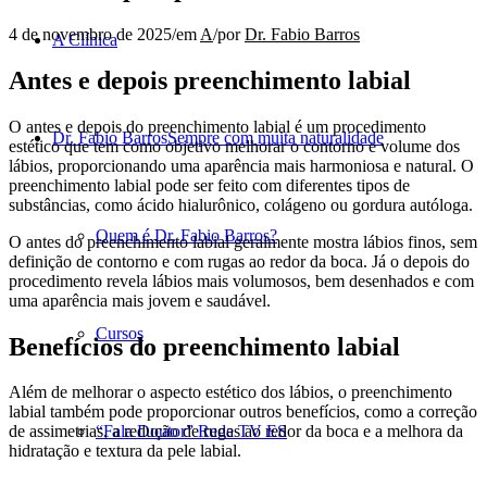
4 de novembro de 2025
/
em
A
/
por
Dr. Fabio Barros
A Clínica
Antes e depois preenchimento labial
O antes e depois do preenchimento labial é um procedimento
Dr. Fabio Barros
Sempre com muita naturalidade
estético que tem como objetivo melhorar o contorno e volume dos
lábios, proporcionando uma aparência mais harmoniosa e natural. O
preenchimento labial pode ser feito com diferentes tipos de
substâncias, como ácido hialurônico, colágeno ou gordura autóloga.
Quem é Dr. Fabio Barros?
O antes do preenchimento labial geralmente mostra lábios finos, sem
definição de contorno e com rugas ao redor da boca. Já o depois do
procedimento revela lábios mais volumosos, bem desenhados e com
uma aparência mais jovem e saudável.
Cursos
Benefícios do preenchimento labial
Além de melhorar o aspecto estético dos lábios, o preenchimento
labial também pode proporcionar outros benefícios, como a correção
“Fala Doutor” Rede TV ES
de assimetrias, a redução de rugas ao redor da boca e a melhora da
hidratação e textura da pele labial.