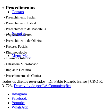
+ Procedimentos
Contato
Preenchimento Facial
Preenchimento Labial
Preenchimento de Mandíbula
Pesquisa
Projeção de Mento
Preenchimento de Olheira
Próteses Faciais
Rinomodelação
Menu
Menu
Toxina Botulínica
Ultrassom Microfocado
Implante Dentário
Procedimentos da Clínica
Todos os direitos reservados - Dr. Fabio Ricardo Barros | CRO RJ
31728-
Desenvolvido por LA Comunicações
Instagram
Facebook
Youtube
WhatsApp