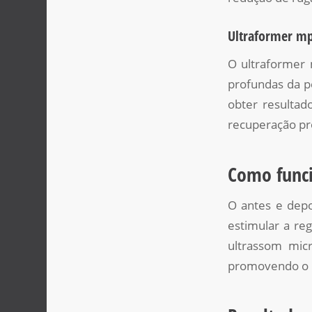
Ultraformer m
O ultraformer
profundas da pe
obter resultad
recuperação pr
Como funci
O antes e depo
estimular a re
ultrassom mic
promovendo o li