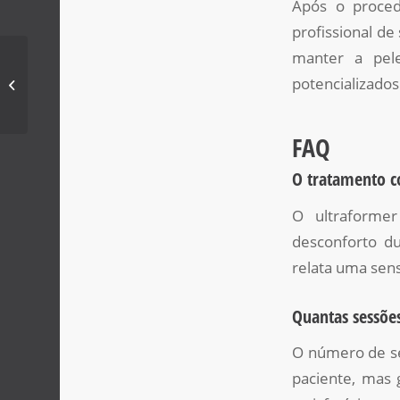
Após o proced
profissional de
manter a pele
Harmonização Facial: O Guia
potencializados
Completo para Uma Aparência
Renovada e Equil...
FAQ
O tratamento c
O ultraforme
desconforto du
relata uma sen
Quantas sessões
O número de se
paciente, mas 