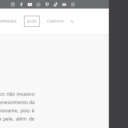
IMPRENSA
BLOG
CONTATO
co não invasivo
venescimento da
ionante, pois é
a pele, além de