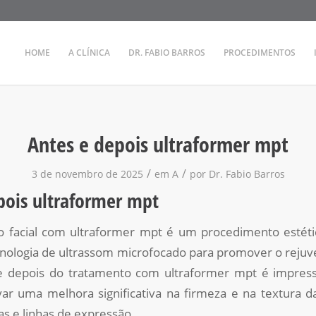
HOME
A CLÍNICA
DR. FABIO BARROS
PROCEDIMENTOS
Antes e depois ultraformer mpt
/
/
3 de novembro de 2025
em
A
por
Dr. Fabio Barros
pois ultraformer mpt
 facial com ultraformer mpt é um procedimento estéti
tecnologia de ultrassom microfocado para promover o reju
e depois do tratamento com ultraformer mpt é impress
var uma melhora significativa na firmeza e na textura d
s e linhas de expressão.