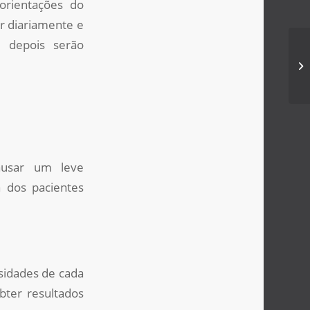
orientações do
ar diariamente e
e depois serão
At
ausar um leve
a dos pacientes
sidades de cada
bter resultados