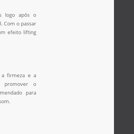
is logo após o
l. Com o passar
 efeito lifting
 a firmeza e a
 e promover o
omendado para
ssom.