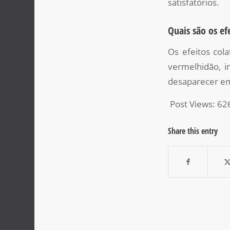
satisfatórios.
Quais são os ef
Os efeitos col
vermelhidão, i
desaparecer em
Post Views:
62
Share this entry