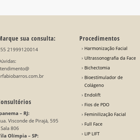
Marque sua consulta:
Procedimentos
Harmonização Facial
+55 21999120014
Ultrassonografia da Face
úvidas:
Bichectomia
atendimento@
rfabiobarros.com.br
Bioestímulador de
Colágeno
Endolift
Consultórios
Fios de PDO
panema – RJ:
Feminilização Facial
ua. Visconde de Pirajá, 595
Full Face
 Sala 806
LIP LIFT
ila Olímpia – SP: