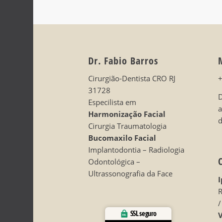
Dr. Fabio Barros
Cirurgião-Dentista CRO RJ
31728
D
Especilista em
Harmonização Facial
d
Cirurgia Traumatologia
Bucomaxilo Facial
Implantodontia – Radiologia
Odontológica –
Ultrassonografia da Face
I
R
/
SSL seguro
V