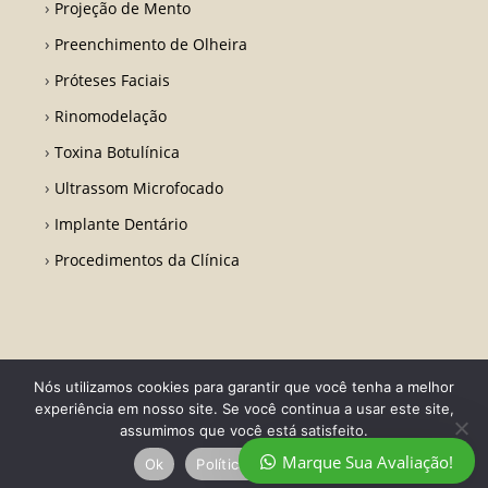
Projeção de Mento
Preenchimento de Olheira
Próteses Faciais
Rinomodelação
Toxina Botulínica
Ultrassom Microfocado
Implante Dentário
Procedimentos da Clínica
Nós utilizamos cookies para garantir que você tenha a melhor
Todos os direitos reservados - Dr. Fabio Ricardo Barros | CRO RJ 31728-
experiência em nosso site. Se você continua a usar este site,
Desenvolvido por LA Comunicações
assumimos que você está satisfeito.
Marque Sua Avaliação!
Ok
Política de privacidade
Política de privacidade
Termo de Uso
Contato