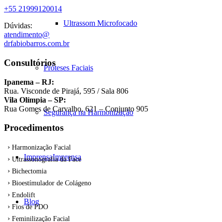
+55 21999120014
Ultrassom Microfocado
Dúvidas:
atendimento@
drfabiobarros.com.br
Consultórios
Próteses Faciais
Ipanema – RJ:
Rua. Visconde de Pirajá, 595 / Sala 806
Vila Olímpia – SP:
Rua Gomes de Carvalho, 621 – Conjunto 905
Segurança na Harmonização
Procedimentos
Harmonização Facial
Imprensa
Imprensa
Ultrassonografia da Face
Bichectomia
Bioestímulador de Colágeno
Endolift
Blog
Fios de PDO
Feminilização Facial