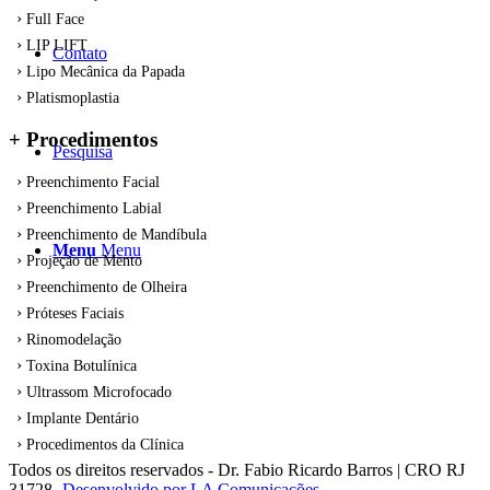
Full Face
LIP LIFT
Contato
Lipo Mecânica da Papada
Platismoplastia
+ Procedimentos
Pesquisa
Preenchimento Facial
Preenchimento Labial
Preenchimento de Mandíbula
Menu
Menu
Projeção de Mento
Preenchimento de Olheira
Próteses Faciais
Rinomodelação
Toxina Botulínica
Ultrassom Microfocado
Implante Dentário
Procedimentos da Clínica
Todos os direitos reservados - Dr. Fabio Ricardo Barros | CRO RJ
31728-
Desenvolvido por LA Comunicações