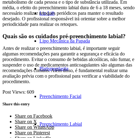
metabolismo de cada pessoa e o tipo de substância utilizada. Em
média, o efeito do preenchimento labial dura de 6 a 18 meses, sendo
Lip Lift
necessário realizar retoques periódicos para manter o resultado
desejado. O profissional responsável irá orientar sobre a melhor
periodicidade para realizar os retoques.
Quais são os cuidados pré-preenchimento labial?
Lipo Mecânica da Papada
Antes de realizar o preenchimento labial, é importante seguir
algumas recomendações para garantir a segurança e eficácia do
procedimento. Evitar o consumo de bebidas alcoólicas, não fumar, e
suspender o uso de medicamentos anticoagulantes são algumas das
Platismoplastia
recomendações comuns. Além disso, é fundamental realizar uma
avaliação prévia com o profissional para verificar a viabilidade do
procedimento.
Post Views:
609
Preenchimento Facial
Share this entry
Share on Facebook
Share on X
Preenchimento Labial
Share on WhatsApp
Share on Pinterest