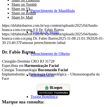
Share on LinkedIn
Share on Tumblr
Share on Vk
Preenchimento de Mandíbula
Share on Reddit
Share by Mail
https://drfabiobarros.com.br/wp-content/uploads/2025/04/fundo-
branca-com-cor.png
0
0
Dr. Fabio Barros
Projeção de Mento
https://drfabiobarros.com.br/wp-content/uploads/2025/04/fundo-
branca-com-cor.png
Dr. Fabio Barros
2025-11-08 21:01:39
2026-01-
30 23:40:37
Famosas preenchimento labial
Dr. Fabio Barros
Preenchimento de Olheira
Cirurgião-Dentista CRO RJ 31728
Especilista em
Harmonização Facial
Cirurgia Traumatologia
Bucomaxilo Facial
Implantodontia – Radiologia Odontológica – Ultrassonografia da
Rinomodelação
Face
SSL seguro
Certificado:
Trustindex
Toxina Botulínica
Marque sua consulta: