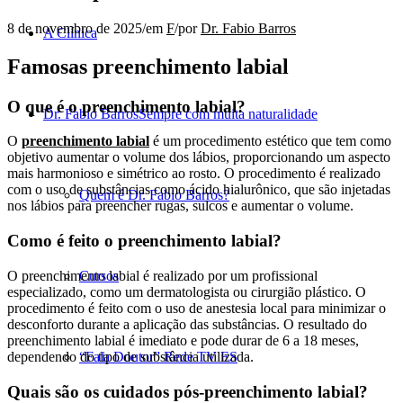
8 de novembro de 2025
/
em
F
/
por
Dr. Fabio Barros
A Clínica
Famosas preenchimento labial
O que é o preenchimento labial?
Dr. Fabio Barros
Sempre com muita naturalidade
O
preenchimento labial
é um procedimento estético que tem como
objetivo aumentar o volume dos lábios, proporcionando um aspecto
mais harmonioso e simétrico ao rosto. O procedimento é realizado
com o uso de substâncias como ácido hialurônico, que são injetadas
Quem é Dr. Fabio Barros?
nos lábios para preencher rugas, sulcos e aumentar o volume.
Como é feito o preenchimento labial?
O preenchimento labial é realizado por um profissional
Cursos
especializado, como um dermatologista ou cirurgião plástico. O
procedimento é feito com o uso de anestesia local para minimizar o
desconforto durante a aplicação das substâncias. O resultado do
preenchimento labial é imediato e pode durar de 6 a 18 meses,
dependendo do tipo de substância utilizada.
“Fala Doutor” Rede TV ES
Quais são os cuidados pós-preenchimento labial?