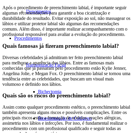
Após o procedimento de preenchimento labial, é importante seguir
Depoimentos
algumas recomendações para garantir a boa cicatrização e
durabilidade do resultado. Evitar exposição ao sol, não massagear os
lábios e utilizar protetor labial são algumas das recomendações
comuns. Além disso, é importante realizar acompanhamento com o
profissional responsável para avaliar a evolução do procedimento.
Procedimentos
Quais famosas já fizeram preenchimento labial?
Diversas celebridades já admitiram ter feito preenchimento labial
para melhorar a aparência dos lábios. Entre as famosas mais
Harmonização Facial
conhecidas que já passaram pelo procedimento estão Kylie Jenner,
Angelina Jolie, e Megan Fox. O preenchimento labial se tornou uma
tendência entre as celebridades, que buscam um visual mais
volumoso e definido nos lábios.
Bichectomia
Quais são os riscos do preenchimento labial?
Assim como qualquer procedimento estético, o preenchimento labial
também apresenta alguns riscos e possíveis complicações. Entre os
principais riscos estão a formação de nódulos, reações alérgicas,
Bioestimulação de Colágeno
assimetria nos lábios e infecções. Por isso, é fundamental realizar o
procedimento com um profissional qualificado e seguir todas as