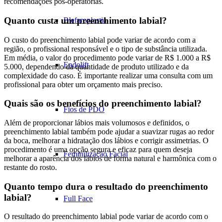
recomendações pós-operatórias.
Quanto custa um preenchimento labial?
Blefaroplastia
O custo do preenchimento labial pode variar de acordo com a
região, o profissional responsável e o tipo de substância utilizada.
Em média, o valor do procedimento pode variar de R$ 1.000 a R$
Endolift
5.000, dependendo da quantidade de produto utilizado e da
complexidade do caso. É importante realizar uma consulta com um
profissional para obter um orçamento mais preciso.
Quais são os benefícios do preenchimento labial?
Fios de PDO
Além de proporcionar lábios mais volumosos e definidos, o
preenchimento labial também pode ajudar a suavizar rugas ao redor
da boca, melhorar a hidratação dos lábios e corrigir assimetrias. O
procedimento é uma opção segura e eficaz para quem deseja
Feminilização Facial
melhorar a aparência dos lábios de forma natural e harmônica com o
restante do rosto.
Quanto tempo dura o resultado do preenchimento
labial?
Full Face
O resultado do preenchimento labial pode variar de acordo com o