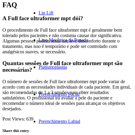
FAQ
Lip Lift
A Full face ultraformer mpt dói?
O procedimento de Full face ultraformer mpt é geralmente bem
tolerado pelos pacientes e não costuma causar dor significativa.
Lipo Mecânica da Papada
Algumas pessoas podem sentir um leve desconforto durante o
tratamento, mas isso é temporário e pode ser controlado com
analgésicos suaves, se necessário.
Quantas sessões de Full face ultraformer mpt são
Platismoplastia
necessárias?
O número de sessões de Full face ultraformer mpt pode variar de
acordo com as necessidades individuais de cada paciente. Em geral,
são recomendadas de 1 a 3 sessões para obter resultados
Preenchimento Facial
satisfatórios. O profissional irá avaliar a pele do paciente e
recomendar o número ideal de sessões para alcançar os objetivos
desejados.
Post Views:
639
Preenchimento Labial
Share this entry