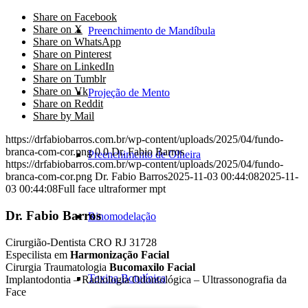
Share on Facebook
Share on X
Preenchimento de Mandíbula
Share on WhatsApp
Share on Pinterest
Share on LinkedIn
Share on Tumblr
Share on Vk
Projeção de Mento
Share on Reddit
Share by Mail
https://drfabiobarros.com.br/wp-content/uploads/2025/04/fundo-
branca-com-cor.png
0
0
Dr. Fabio Barros
Preenchimento de Olheira
https://drfabiobarros.com.br/wp-content/uploads/2025/04/fundo-
branca-com-cor.png
Dr. Fabio Barros
2025-11-03 00:44:08
2025-11-
03 00:44:08
Full face ultraformer mpt
Dr. Fabio Barros
Rinomodelação
Cirurgião-Dentista CRO RJ 31728
Especilista em
Harmonização Facial
Cirurgia Traumatologia
Bucomaxilo Facial
Toxina Botulínica
Implantodontia – Radiologia Odontológica – Ultrassonografia da
Face