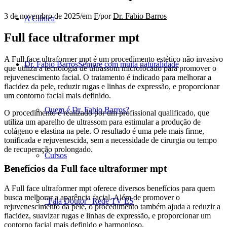
3 de novembro de 2025
/
em
F
/
por
Dr. Fabio Barros
A Clínica
Full face ultraformer mpt
A Full face ultraformer mpt é um procedimento estético não invasivo
Dr. Fabio Barros
Sempre com muita naturalidade
que utiliza a tecnologia de ultrassom microfocado para promover o
rejuvenescimento facial. O tratamento é indicado para melhorar a
flacidez da pele, reduzir rugas e linhas de expressão, e proporcionar
um contorno facial mais definido.
Quem é Dr. Fabio Barros?
O procedimento é realizado por um profissional qualificado, que
utiliza um aparelho de ultrassom para estimular a produção de
colágeno e elastina na pele. O resultado é uma pele mais firme,
tonificada e rejuvenescida, sem a necessidade de cirurgia ou tempo
de recuperação prolongado.
Cursos
Benefícios da Full face ultraformer mpt
A Full face ultraformer mpt oferece diversos benefícios para quem
busca melhorar a aparência facial. Além de promover o
“Fala Doutor” Rede TV ES
rejuvenescimento da pele, o procedimento também ajuda a reduzir a
flacidez, suavizar rugas e linhas de expressão, e proporcionar um
contorno facial mais definido e harmonioso.