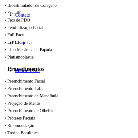
Bioestímulador de Colágeno
Endolift
Contato
Fios de PDO
Feminilização Facial
Full Face
Pesquisa
LIP LIFT
Lipo Mecânica da Papada
Platismoplastia
+ Procedimentos
Menu
Menu
Preenchimento Facial
Preenchimento Labial
Preenchimento de Mandíbula
Projeção de Mento
Preenchimento de Olheira
Próteses Faciais
Rinomodelação
Toxina Botulínica