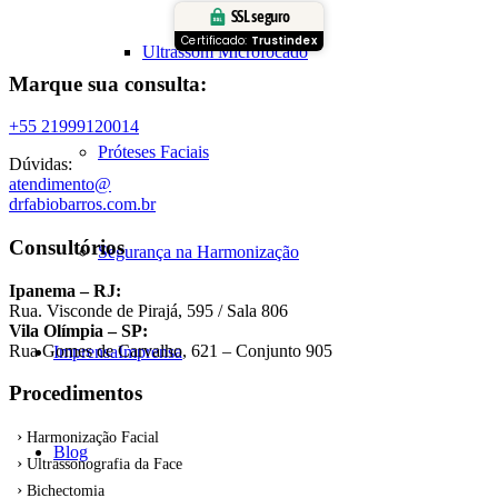
SSL seguro
Certificado:
Trustindex
Ultrassom Microfocado
Marque sua consulta:
+55 21999120014
Próteses Faciais
Dúvidas:
atendimento@
drfabiobarros.com.br
Consultórios
Segurança na Harmonização
Ipanema – RJ:
Rua. Visconde de Pirajá, 595 / Sala 806
Vila Olímpia – SP:
Rua Gomes de Carvalho, 621 – Conjunto 905
Imprensa
Imprensa
Procedimentos
Harmonização Facial
Blog
Ultrassonografia da Face
Bichectomia