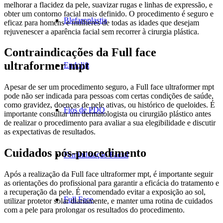
melhorar a flacidez da pele, suavizar rugas e linhas de expressão, e
obter um contorno facial mais definido. O procedimento é seguro e
Blefaroplastia
eficaz para homens e mulheres de todas as idades que desejam
rejuvenescer a aparência facial sem recorrer à cirurgia plástica.
Contraindicações da Full face
ultraformer mpt
Endolift
Apesar de ser um procedimento seguro, a Full face ultraformer mpt
pode não ser indicada para pessoas com certas condições de saúde,
como gravidez, doenças de pele ativas, ou histórico de queloides. É
Fios de PDO
importante consultar um dermatologista ou cirurgião plástico antes
de realizar o procedimento para avaliar a sua elegibilidade e discutir
as expectativas de resultados.
Cuidados pós-procedimento
Feminilização Facial
Após a realização da Full face ultraformer mpt, é importante seguir
as orientações do profissional para garantir a eficácia do tratamento e
a recuperação da pele. É recomendado evitar a exposição ao sol,
Full Face
utilizar protetor solar diariamente, e manter uma rotina de cuidados
com a pele para prolongar os resultados do procedimento.