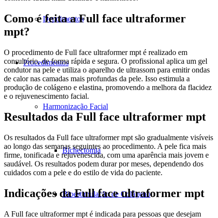
Como é feita a Full face ultraformer
Depoimentos
mpt?
O procedimento de Full face ultraformer mpt é realizado em
consultório, de forma rápida e segura. O profissional aplica um gel
Procedimentos
condutor na pele e utiliza o aparelho de ultrassom para emitir ondas
de calor nas camadas mais profundas da pele. Isso estimula a
produção de colágeno e elastina, promovendo a melhora da flacidez
e o rejuvenescimento facial.
Harmonização Facial
Resultados da Full face ultraformer mpt
Os resultados da Full face ultraformer mpt são gradualmente visíveis
ao longo das semanas seguintes ao procedimento. A pele fica mais
Bichectomia
firme, tonificada e rejuvenescida, com uma aparência mais jovem e
saudável. Os resultados podem durar por meses, dependendo dos
cuidados com a pele e do estilo de vida do paciente.
Indicações da Full face ultraformer mpt
Bioestimulação de Colágeno
A Full face ultraformer mpt é indicada para pessoas que desejam