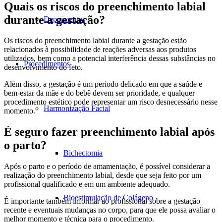
Quais os riscos do preenchimento labial
durante a gestação?
Depoimentos
Os riscos do preenchimento labial durante a gestação estão
relacionados à possibilidade de reações adversas aos produtos
utilizados, bem como a potencial interferência dessas substâncias no
Procedimentos
desenvolvimento do feto.
Além disso, a gestação é um período delicado em que a saúde e
bem-estar da mãe e do bebê devem ser prioridade, e qualquer
procedimento estético pode representar um risco desnecessário nesse
Harmonização Facial
momento.
É seguro fazer preenchimento labial após
o parto?
Bichectomia
Após o parto e o período de amamentação, é possível considerar a
realização do preenchimento labial, desde que seja feito por um
profissional qualificado e em um ambiente adequado.
Bioestimulação de Colágeno
É importante também informar ao profissional sobre a gestação
recente e eventuais mudanças no corpo, para que ele possa avaliar o
melhor momento e técnica para o procedimento.