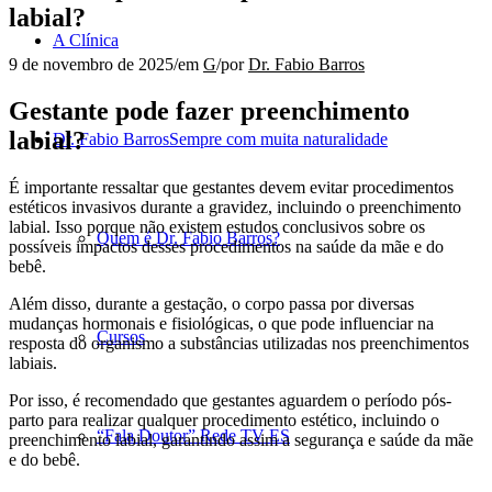
labial?
A Clínica
9 de novembro de 2025
/
em
G
/
por
Dr. Fabio Barros
Gestante pode fazer preenchimento
labial?
Dr. Fabio Barros
Sempre com muita naturalidade
É importante ressaltar que gestantes devem evitar procedimentos
estéticos invasivos durante a gravidez, incluindo o preenchimento
labial. Isso porque não existem estudos conclusivos sobre os
Quem é Dr. Fabio Barros?
possíveis impactos desses procedimentos na saúde da mãe e do
bebê.
Além disso, durante a gestação, o corpo passa por diversas
mudanças hormonais e fisiológicas, o que pode influenciar na
Cursos
resposta do organismo a substâncias utilizadas nos preenchimentos
labiais.
Por isso, é recomendado que gestantes aguardem o período pós-
parto para realizar qualquer procedimento estético, incluindo o
“Fala Doutor” Rede TV ES
preenchimento labial, garantindo assim a segurança e saúde da mãe
e do bebê.