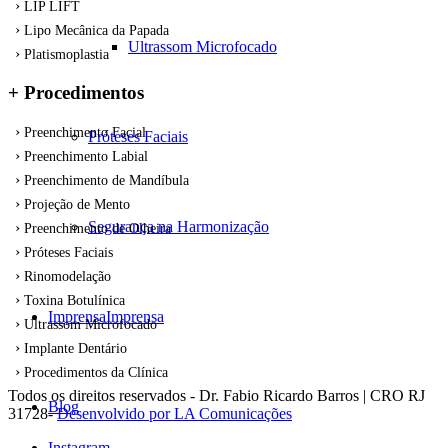
LIP LIFT
Lipo Mecânica da Papada
Ultrassom Microfocado
Platismoplastia
+ Procedimentos
Preenchimento Facial
Próteses Faciais
Preenchimento Labial
Preenchimento de Mandíbula
Projeção de Mento
Segurança na Harmonização
Preenchimento de Olheira
Próteses Faciais
Rinomodelação
Toxina Botulínica
Imprensa
Imprensa
Ultrassom Microfocado
Implante Dentário
Procedimentos da Clínica
Todos os direitos reservados - Dr. Fabio Ricardo Barros | CRO RJ
Blog
31728-
Desenvolvido por LA Comunicações
Instagram