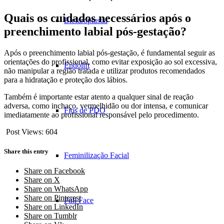
Quais os cuidados necessários após o
Blefaroplastia
preenchimento labial pós-gestação?
Após o preenchimento labial pós-gestação, é fundamental seguir as
orientações do profissional, como evitar exposição ao sol excessiva,
Endolift
não manipular a região tratada e utilizar produtos recomendados
para a hidratação e proteção dos lábios.
Também é importante estar atento a qualquer sinal de reação
adversa, como inchaço, vermelhidão ou dor intensa, e comunicar
Fios de PDO
imediatamente ao profissional responsável pelo procedimento.
Post Views:
604
Share this entry
Feminilização Facial
Share on Facebook
Share on X
Share on WhatsApp
Share on Pinterest
Full Face
Share on LinkedIn
Share on Tumblr