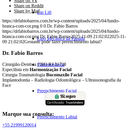
Share on Vk
Share on Reddit
Share by Mail
Lip Lift
https://drfabiobarros.com.br/wp-content/uploads/2025/04/fundo-
branca-com-cor.png
0
0
Dr. Fabio Barros
https://drfabiobarros.com.br/wp-content/uploads/2025/04/fundo-
branca-com-cor.png
Dr. Fabio Barros
2025-11-09 21:02:02
2025-11-
Lipo Mecânica da Papada
09 21:02:02
Gestante pode fazer preenchimento labial?
Dr. Fabio Barros
Cirurgião-Dentista CRO RJ 31728
Platismoplastia
Especilista em
Harmonização Facial
Cirurgia Traumatologia
Bucomaxilo Facial
Implantodontia – Radiologia Odontológica – Ultrassonografia da
Face
Preenchimento Facial
SSL seguro
Certificado:
Trustindex
Marque sua consulta:
Preenchimento Labial
+55 21999120014