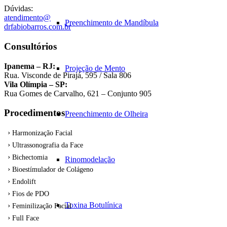
Dúvidas:
atendimento@
Preenchimento de Mandíbula
drfabiobarros.com.br
Consultórios
Ipanema – RJ:
Projeção de Mento
Rua. Visconde de Pirajá, 595 / Sala 806
Vila Olímpia – SP:
Rua Gomes de Carvalho, 621 – Conjunto 905
Procedimentos
Preenchimento de Olheira
Harmonização Facial
Ultrassonografia da Face
Bichectomia
Rinomodelação
Bioestímulador de Colágeno
Endolift
Fios de PDO
Toxina Botulínica
Feminilização Facial
Full Face