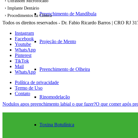
Ultrassom Microfocado
Implante Dentário
Preenchimento de Mandíbula
Procedimentos da Clínica
Todos os direitos reservados - Dr. Fabio Ricardo Barros | CRO RJ 3
Instagram
Facebook
Projeção de Mento
Youtube
WhatsApp
Pinterest
TikTok
Mail
Preenchimento de Olheira
WhatsApp
Política de privacidade
Termo de Uso
Contato
Rinomodelação
Nodulos apos preenchimento labial o que fazer?
O que comer após pre
Toxina Botulínica