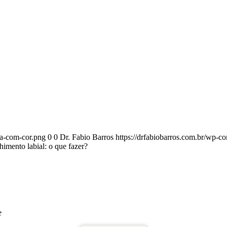
ca-com-cor.png
0
0
Dr. Fabio Barros
https://drfabiobarros.com.br/wp-c
imento labial: o que fazer?
e