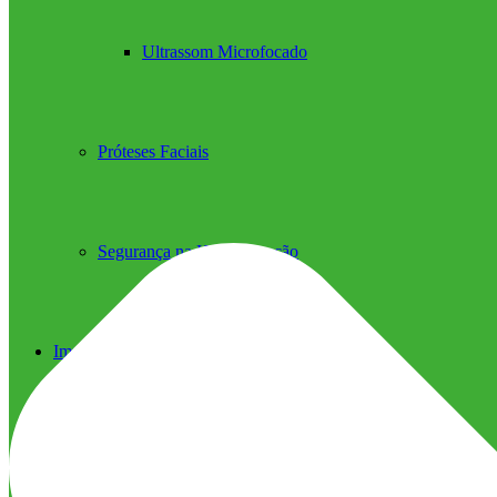
Ultrassom Microfocado
Próteses Faciais
Segurança na Harmonização
Imprensa
Imprensa
Blog