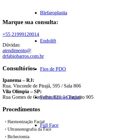
Blefaroplastia
Marque sua consulta:
+55 21999120014
Endolift
Dúvidas:
atendimento@
drfabiobarros.com.br
Consultórios
Fios de PDO
Ipanema – RJ:
Rua. Visconde de Pirajá, 595 / Sala 806
Vila Olímpia – SP:
Feminilização Facial
Rua Gomes de Carvalho, 621 – Conjunto 905
Procedimentos
Harmonização Facial
Full Face
Ultrassonografia da Face
Bichectomia