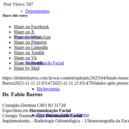
Post Views:
597
Depoimentos
Share this entry
Share on Facebook
Share on X
Share on WhatsApp
Procedimentos
Share on Pinterest
Share on LinkedIn
Share on Tumblr
Share on Vk
Share on Reddit
Harmonização Facial
Share by Mail
https://drfabiobarros.com.br/wp-content/uploads/2025/04/fundo-bran
Barros
2025-11-11 21:03:47
2025-11-11 21:03:47
Nódulos após preench
Bichectomia
Dr. Fabio Barros
Cirurgião-Dentista CRO RJ 31728
Especilista em
Harmonização Facial
Bioestimulação de Colágeno
Cirurgia Traumatologia
Bucomaxilo Facial
Implantodontia – Radiologia Odontológica – Ultrassonografia da Fac