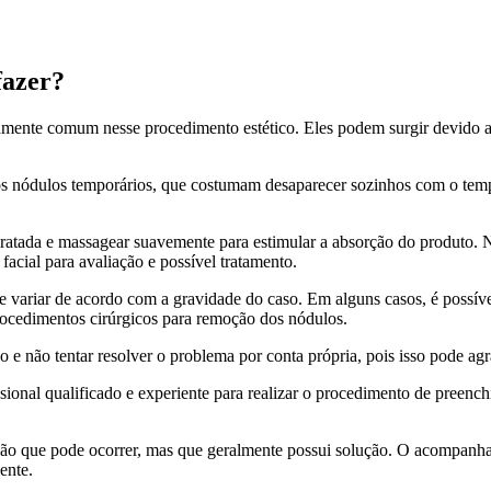
fazer?
mente comum nesse procedimento estético. Eles podem surgir devido a d
 os nódulos temporários, que costumam desaparecer sozinhos com o temp
atada e massagear suavemente para estimular a absorção do produto. N
acial para avaliação e possível tratamento.
e variar de acordo com a gravidade do caso. Em alguns casos, é possíve
procedimentos cirúrgicos para remoção dos nódulos.
o e não tentar resolver o problema por conta própria, pois isso pode ag
ssional qualificado e experiente para realizar o procedimento de preenc
o que pode ocorrer, mas que geralmente possui solução. O acompanham
ente.