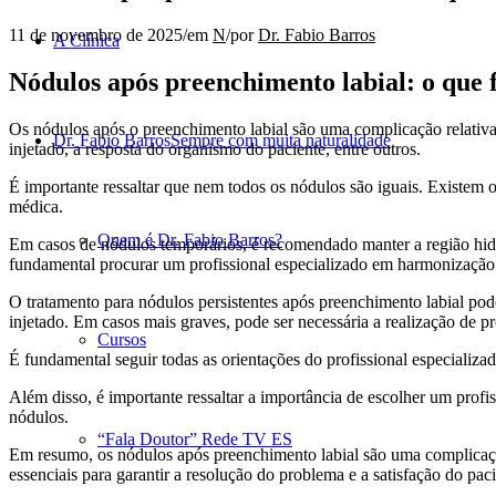
11 de novembro de 2025
/
em
N
/
por
Dr. Fabio Barros
A Clínica
Nódulos após preenchimento labial: o que 
Os nódulos após o preenchimento labial são uma complicação relativa
Dr. Fabio Barros
Sempre com muita naturalidade
injetado, a resposta do organismo do paciente, entre outros.
É importante ressaltar que nem todos os nódulos são iguais. Existem
médica.
Quem é Dr. Fabio Barros?
Em casos de nódulos temporários, é recomendado manter a região hidr
fundamental procurar um profissional especializado em harmonização f
O tratamento para nódulos persistentes após preenchimento labial pod
injetado. Em casos mais graves, pode ser necessária a realização de 
Cursos
É fundamental seguir todas as orientações do profissional especializad
Além disso, é importante ressaltar a importância de escolher um profi
nódulos.
“Fala Doutor” Rede TV ES
Em resumo, os nódulos após preenchimento labial são uma complicaçã
essenciais para garantir a resolução do problema e a satisfação do paci