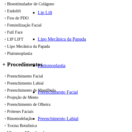
Bioestímulador de Colágeno
Endolift
Lip Lift
Fios de PDO
Feminilização Facial
Full Face
Lipo Mecânica da Papada
LIP LIFT
Lipo Mecânica da Papada
Platismoplastia
+ Procedimentos
Platismoplastia
Preenchimento Facial
Preenchimento Labial
Preenchimento de Mandíbula
Preenchimento Facial
Projeção de Mento
Preenchimento de Olheira
Próteses Faciais
Preenchimento Labial
Rinomodelação
Toxina Botulínica