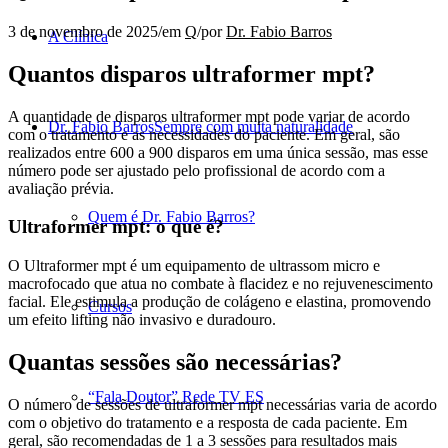
3 de novembro de 2025
/
em
Q
/
por
Dr. Fabio Barros
A Clínica
Quantos disparos ultraformer mpt?
A quantidade de disparos ultraformer mpt pode variar de acordo
Dr. Fabio Barros
Sempre com muita naturalidade
com o tratamento e as necessidades do paciente. Em geral, são
realizados entre 600 a 900 disparos em uma única sessão, mas esse
número pode ser ajustado pelo profissional de acordo com a
avaliação prévia.
Quem é Dr. Fabio Barros?
Ultraformer mpt: o que é?
O Ultraformer mpt é um equipamento de ultrassom micro e
macrofocado que atua no combate à flacidez e no rejuvenescimento
facial. Ele estimula a produção de colágeno e elastina, promovendo
Cursos
um efeito lifting não invasivo e duradouro.
Quantas sessões são necessárias?
“Fala Doutor” Rede TV ES
O número de sessões de ultraformer mpt necessárias varia de acordo
com o objetivo do tratamento e a resposta de cada paciente. Em
geral, são recomendadas de 1 a 3 sessões para resultados mais