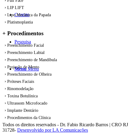
Full Face
LIP LIFT
Contato
Lipo Mecânica da Papada
Platismoplastia
+ Procedimentos
Pesquisa
Preenchimento Facial
Preenchimento Labial
Preenchimento de Mandíbula
Projeção de Mento
Menu
Menu
Preenchimento de Olheira
Próteses Faciais
Rinomodelação
Toxina Botulínica
Ultrassom Microfocado
Implante Dentário
Procedimentos da Clínica
Todos os direitos reservados - Dr. Fabio Ricardo Barros | CRO RJ
31728-
Desenvolvido por LA Comunicações