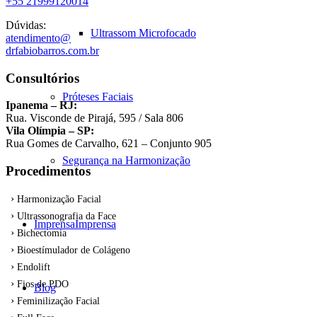
+55 21999120014
Dúvidas:
Ultrassom Microfocado
atendimento@
drfabiobarros.com.br
Consultórios
Próteses Faciais
Ipanema – RJ:
Rua. Visconde de Pirajá, 595 / Sala 806
Vila Olímpia – SP:
Rua Gomes de Carvalho, 621 – Conjunto 905
Segurança na Harmonização
Procedimentos
Harmonização Facial
Ultrassonografia da Face
Imprensa
Imprensa
Bichectomia
Bioestímulador de Colágeno
Endolift
Fios de PDO
Blog
Feminilização Facial