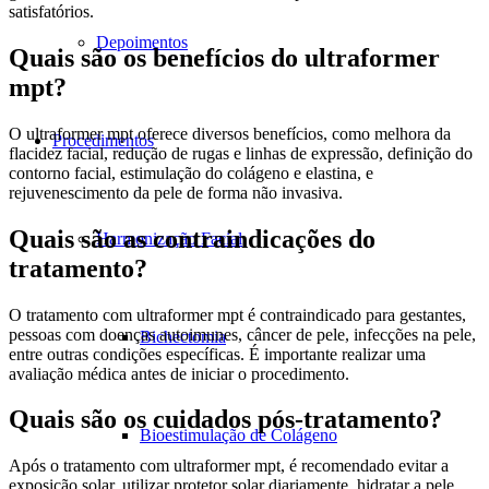
satisfatórios.
Depoimentos
Quais são os benefícios do ultraformer
mpt?
O ultraformer mpt oferece diversos benefícios, como melhora da
Procedimentos
flacidez facial, redução de rugas e linhas de expressão, definição do
contorno facial, estimulação do colágeno e elastina, e
rejuvenescimento da pele de forma não invasiva.
Quais são as contraindicações do
Harmonização Facial
tratamento?
O tratamento com ultraformer mpt é contraindicado para gestantes,
pessoas com doenças autoimunes, câncer de pele, infecções na pele,
Bichectomia
entre outras condições específicas. É importante realizar uma
avaliação médica antes de iniciar o procedimento.
Quais são os cuidados pós-tratamento?
Bioestimulação de Colágeno
Após o tratamento com ultraformer mpt, é recomendado evitar a
exposição solar, utilizar protetor solar diariamente, hidratar a pele,