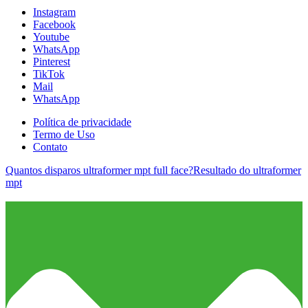
Instagram
Facebook
Youtube
WhatsApp
Pinterest
TikTok
Mail
WhatsApp
Política de privacidade
Termo de Uso
Contato
Quantos disparos ultraformer mpt full face?
Resultado do ultraformer
mpt