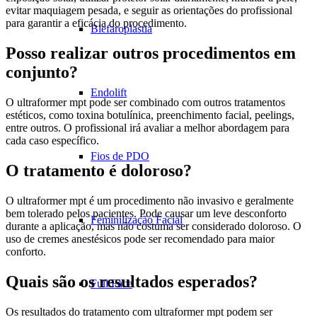
evitar maquiagem pesada, e seguir as orientações do profissional
para garantir a eficácia do procedimento.
Blefaroplastia
Posso realizar outros procedimentos em
conjunto?
Endolift
O ultraformer mpt pode ser combinado com outros tratamentos
estéticos, como toxina botulínica, preenchimento facial, peelings,
entre outros. O profissional irá avaliar a melhor abordagem para
cada caso específico.
Fios de PDO
O tratamento é doloroso?
O ultraformer mpt é um procedimento não invasivo e geralmente
bem tolerado pelos pacientes. Pode causar um leve desconforto
Feminilização Facial
durante a aplicação, mas não costuma ser considerado doloroso. O
uso de cremes anestésicos pode ser recomendado para maior
conforto.
Quais são os resultados esperados?
Full Face
Os resultados do tratamento com ultraformer mpt podem ser