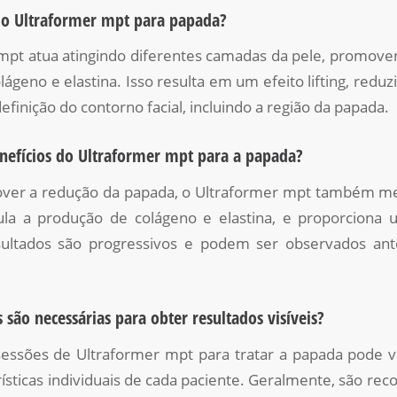
o Ultraformer mpt para papada?
mpt atua atingindo diferentes camadas da pele, promove
lágeno e elastina. Isso resulta em um efeito lifting, reduz
finição do contorno facial, incluindo a região da papada.
enefícios do Ultraformer mpt para a papada?
er a redução da papada, o Ultraformer mpt também me
ula a produção de colágeno e elastina, e proporciona um
sultados são progressivos e podem ser observados an
 são necessárias para obter resultados visíveis?
ssões de Ultraformer mpt para tratar a papada pode v
ísticas individuais de cada paciente. Geralmente, são r