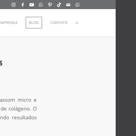
IMPRENSA
BLOG
CONTATO
s
trassom micro e
 de colágeno. O
ndo resultados