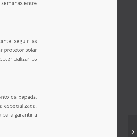
 6 semanas entre
ante seguir as
r protetor solar
otencializar os
ento da papada,
a especializada.
 para garantir a
Ul