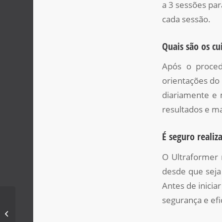
a 3 sessões par
cada sessão.
Quais são os c
Após o proced
orientações do 
diariamente e 
resultados e ma
É seguro reali
O Ultraformer 
desde que seja 
Antes de inicia
segurança e ef
Ultraformer mpt papada