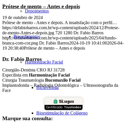
Prótese de mento – Antes e depois
Depoimentos
19 de outubro de 2024
Prótese de mento - Antes e depois. A insatisfação com o perfil…
https://drfabiobarros.com.br/wp-content/uploads/2024/12/Protese-
de-mento-Antes-e-depois.jpg
720
1280
Dr. Fabio Barros
Procedimentos
https://drfabiobarros.com.br/wp-content/uploads/2025/04/fundo-
branca-com-cor.png
Dr. Fabio Barros
2024-10-19 10:41:00
2026-04-
19 20:38:40
Prótese de mento – Antes e depois
Dr. Fabio Barros
Harmonização Facial
Cirurgião-Dentista CRO RJ 31728
Especilista em
Harmonização Facial
Cirurgia Traumatologia
Bucomaxilo Facial
Implantodontia – Radiologia Odontológica – Ultrassonografia da
Bichectomia
Face
SSL seguro
Certificado:
Trustindex
Bioestimulação de Colágeno
Marque sua consulta: