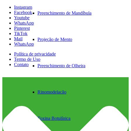
Instagram
Facebook
Preenchimento de Mandíbula
Youtube
WhatsApp
Pinterest
TikTok
Mail
Projeção de Mento
WhatsApp
Política de privacidade
Termo de Uso
Contato
Preenchimento de Olheira
Rinomodelação
Toxina Botulínica