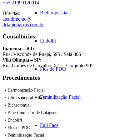
+55 21999120014
Blefaroplastia
Dúvidas:
atendimento@
drfabiobarros.com.br
Consultórios
Endolift
Ipanema – RJ:
Rua. Visconde de Pirajá, 595 / Sala 806
Vila Olímpia – SP:
Rua Gomes de Carvalho, 621 – Conjunto 905
Fios de PDO
Procedimentos
Harmonização Facial
Feminilização Facial
Ultrassonografia da Face
Bichectomia
Bioestímulador de Colágeno
Endolift
Full Face
Fios de PDO
Feminilização Facial