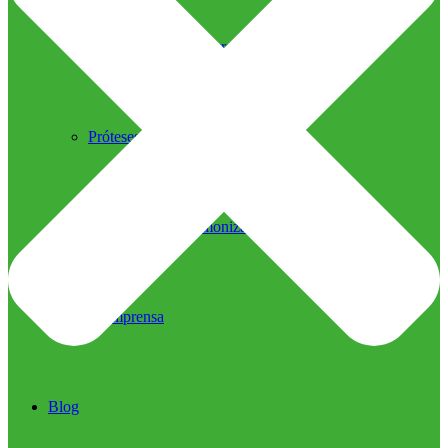
Ultrassom Microfocado
Próteses Faciais
Segurança na Harmonização
Imprensa
Imprensa
Blog