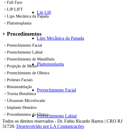
Full Face
LIP LIFT
Lip Lift
Lipo Mecânica da Papada
Platismoplastia
+ Procedimentos
Lipo Mecânica da Papada
Preenchimento Facial
Preenchimento Labial
Preenchimento de Mandíbula
Platismoplastia
Projeção de Mento
Preenchimento de Olheira
Próteses Faciais
Rinomodelação
Preenchimento Facial
Toxina Botulínica
Ultrassom Microfocado
Implante Dentário
Procedimentos da Clínica
Preenchimento Labial
Todos os direitos reservados - Dr. Fabio Ricardo Barros | CRO RJ
31728-
Desenvolvido por LA Comunicações