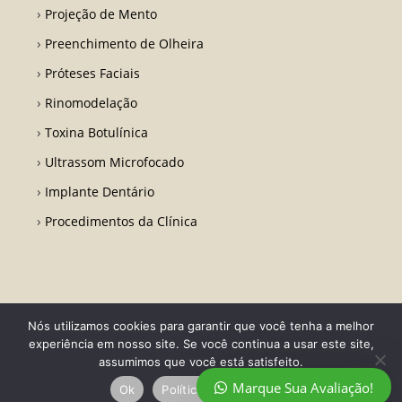
Projeção de Mento
Preenchimento de Olheira
Próteses Faciais
Rinomodelação
Toxina Botulínica
Ultrassom Microfocado
Implante Dentário
Procedimentos da Clínica
Nós utilizamos cookies para garantir que você tenha a melhor
Todos os direitos reservados - Dr. Fabio Ricardo Barros | CRO RJ 31728-
experiência em nosso site. Se você continua a usar este site,
Desenvolvido por LA Comunicações
assumimos que você está satisfeito.
Marque Sua Avaliação!
Ok
Política de privacidade
Política de privacidade
Termo de Uso
Contato