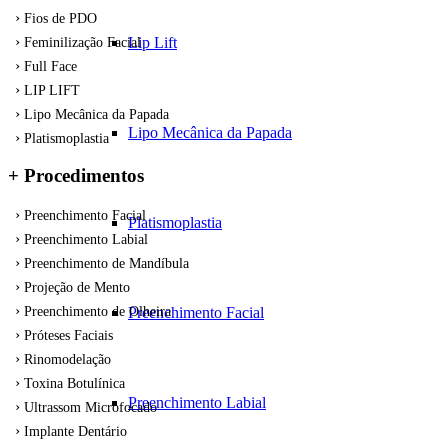
Fios de PDO
Lip Lift
Feminilização Facial
Full Face
LIP LIFT
Lipo Mecânica da Papada
Lipo Mecânica da Papada
Platismoplastia
+ Procedimentos
Preenchimento Facial
Platismoplastia
Preenchimento Labial
Preenchimento de Mandíbula
Projeção de Mento
Preenchimento Facial
Preenchimento de Olheira
Próteses Faciais
Rinomodelação
Toxina Botulínica
Preenchimento Labial
Ultrassom Microfocado
Implante Dentário