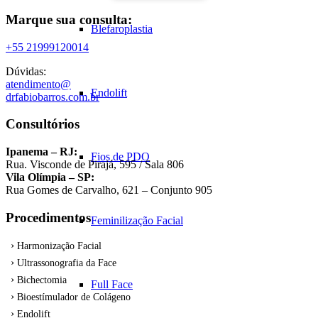
Marque sua consulta:
Blefaroplastia
+55 21999120014
Dúvidas:
atendimento@
Endolift
drfabiobarros.com.br
Consultórios
Ipanema – RJ:
Fios de PDO
Rua. Visconde de Pirajá, 595 / Sala 806
Vila Olímpia – SP:
Rua Gomes de Carvalho, 621 – Conjunto 905
Procedimentos
Feminilização Facial
Harmonização Facial
Ultrassonografia da Face
Bichectomia
Full Face
Bioestímulador de Colágeno
Endolift