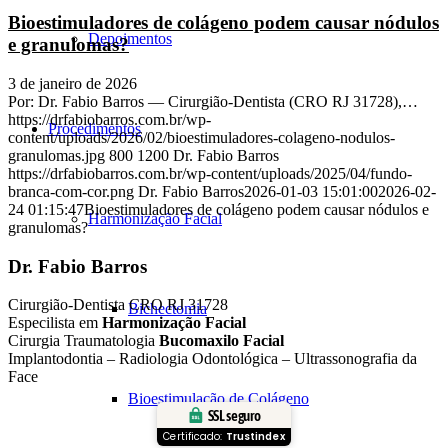
Bioestimuladores de colágeno podem causar nódulos
Depoimentos
e granulomas?
3 de janeiro de 2026
Por: Dr. Fabio Barros — Cirurgião-Dentista (CRO RJ 31728),…
https://drfabiobarros.com.br/wp-
Procedimentos
content/uploads/2026/02/bioestimuladores-colageno-nodulos-
granulomas.jpg
800
1200
Dr. Fabio Barros
https://drfabiobarros.com.br/wp-content/uploads/2025/04/fundo-
branca-com-cor.png
Dr. Fabio Barros
2026-01-03 15:01:00
2026-02-
24 01:15:47
Bioestimuladores de colágeno podem causar nódulos e
Harmonização Facial
granulomas?
Dr. Fabio Barros
Cirurgião-Dentista CRO RJ 31728
Bichectomia
Especilista em
Harmonização Facial
Cirurgia Traumatologia
Bucomaxilo Facial
Implantodontia – Radiologia Odontológica – Ultrassonografia da
Face
Bioestimulação de Colágeno
SSL seguro
Certificado:
Trustindex