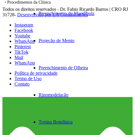
Procedimentos da Clínica
Todos os direitos reservados - Dr. Fabio Ricardo Barros | CRO RJ
Preenchimento de Mandíbula
31728-
Desenvolvido por LA Comunicações
Instagram
Facebook
Youtube
Projeção de Mento
WhatsApp
Pinterest
TikTok
Mail
WhatsApp
Preenchimento de Olheira
Política de privacidade
Termo de Uso
Contato
Rinomodelação
Toxina Botulínica