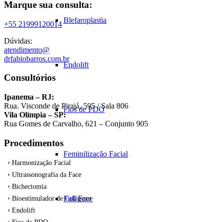
Marque sua consulta:
Blefaroplastia
+55 21999120014
Dúvidas:
atendimento@
drfabiobarros.com.br
Endolift
Consultórios
Ipanema – RJ:
Rua. Visconde de Pirajá, 595 / Sala 806
Fios de PDO
Vila Olímpia – SP:
Rua Gomes de Carvalho, 621 – Conjunto 905
Procedimentos
Feminilização Facial
Harmonização Facial
Ultrassonografia da Face
Bichectomia
Full Face
Bioestímulador de Colágeno
Endolift