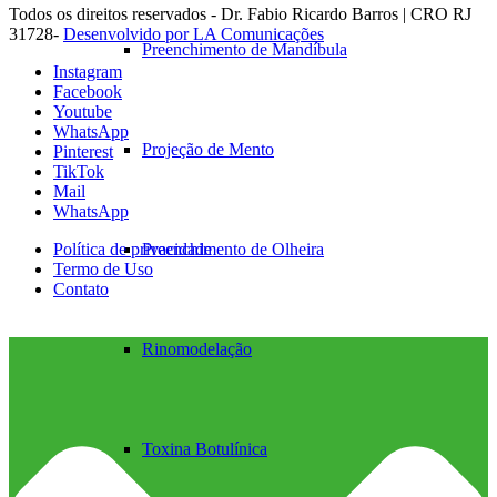
Todos os direitos reservados - Dr. Fabio Ricardo Barros | CRO RJ
31728-
Desenvolvido por LA Comunicações
Preenchimento de Mandíbula
Instagram
Facebook
Youtube
WhatsApp
Projeção de Mento
Pinterest
TikTok
Mail
WhatsApp
Preenchimento de Olheira
Política de privacidade
Termo de Uso
Contato
Rinomodelação
Toxina Botulínica