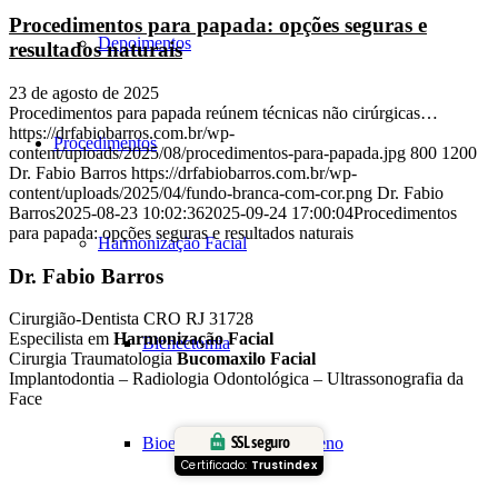
Procedimentos para papada: opções seguras e
Depoimentos
resultados naturais
23 de agosto de 2025
Procedimentos para papada reúnem técnicas não cirúrgicas…
https://drfabiobarros.com.br/wp-
Procedimentos
content/uploads/2025/08/procedimentos-para-papada.jpg
800
1200
Dr. Fabio Barros
https://drfabiobarros.com.br/wp-
content/uploads/2025/04/fundo-branca-com-cor.png
Dr. Fabio
Barros
2025-08-23 10:02:36
2025-09-24 17:00:04
Procedimentos
para papada: opções seguras e resultados naturais
Harmonização Facial
Dr. Fabio Barros
Cirurgião-Dentista CRO RJ 31728
Especilista em
Harmonização Facial
Bichectomia
Cirurgia Traumatologia
Bucomaxilo Facial
Implantodontia – Radiologia Odontológica – Ultrassonografia da
Face
SSL seguro
Bioestimulação de Colágeno
Certificado:
Trustindex