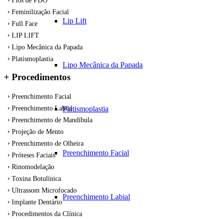
Fios de PDO
Feminilização Facial
Lip Lift
Full Face
LIP LIFT
Lipo Mecânica da Papada
Platismoplastia
Lipo Mecânica da Papada
+ Procedimentos
Preenchimento Facial
Platismoplastia
Preenchimento Labial
Preenchimento de Mandíbula
Projeção de Mento
Preenchimento de Olheira
Preenchimento Facial
Próteses Faciais
Rinomodelação
Toxina Botulínica
Ultrassom Microfocado
Preenchimento Labial
Implante Dentário
Procedimentos da Clínica