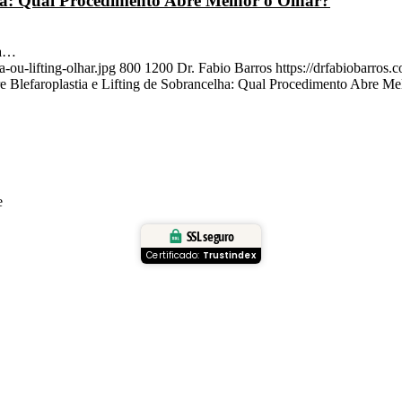
elha: Qual Procedimento Abre Melhor o Olhar?
ta…
-ou-lifting-olhar.jpg
800
1200
Dr. Fabio Barros
https://drfabiobarros
re Blefaroplastia e Lifting de Sobrancelha: Qual Procedimento Abre Me
e
SSL seguro
Certificado:
Trustindex