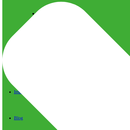
Ultrassom Microfocado
Próteses Faciais
Segurança na Harmonização
Imprensa
Imprensa
Blog