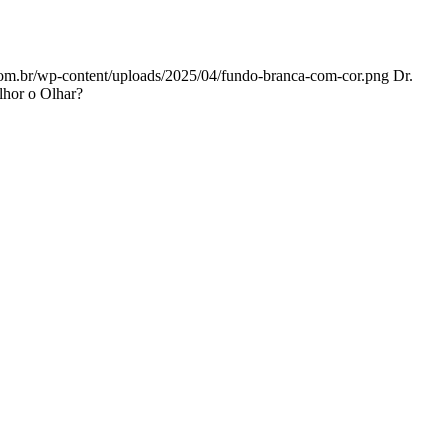
.com.br/wp-content/uploads/2025/04/fundo-branca-com-cor.png
Dr.
lhor o Olhar?