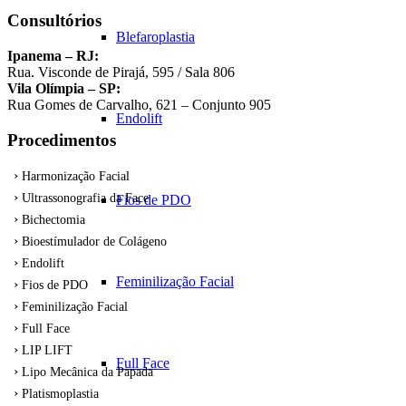
Consultórios
Blefaroplastia
Ipanema – RJ:
Rua. Visconde de Pirajá, 595 / Sala 806
Vila Olímpia – SP:
Rua Gomes de Carvalho, 621 – Conjunto 905
Endolift
Procedimentos
Harmonização Facial
Ultrassonografia da Face
Fios de PDO
Bichectomia
Bioestímulador de Colágeno
Endolift
Feminilização Facial
Fios de PDO
Feminilização Facial
Full Face
LIP LIFT
Full Face
Lipo Mecânica da Papada
Platismoplastia