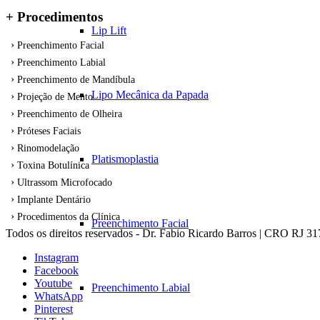
+ Procedimentos
Lip Lift
Preenchimento Facial
Preenchimento Labial
Preenchimento de Mandíbula
Lipo Mecânica da Papada
Projeção de Mento
Preenchimento de Olheira
Próteses Faciais
Rinomodelação
Platismoplastia
Toxina Botulínica
Ultrassom Microfocado
Implante Dentário
Procedimentos da Clínica
Preenchimento Facial
Todos os direitos reservados - Dr. Fabio Ricardo Barros | CRO RJ 3
Instagram
Facebook
Youtube
Preenchimento Labial
WhatsApp
Pinterest