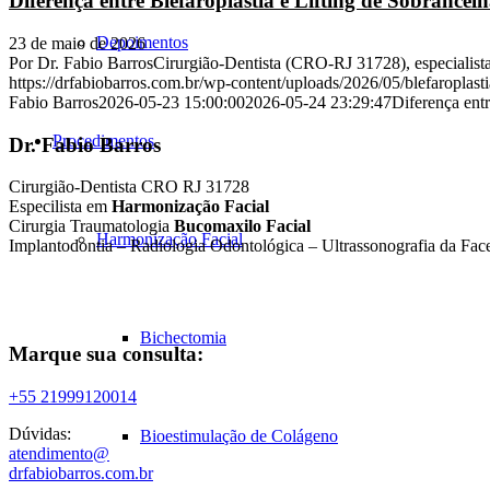
Diferença entre Blefaroplastia e Lifting de Sobranc
Depoimentos
23 de maio de 2026
Por Dr. Fabio BarrosCirurgião-Dentista (CRO-RJ 31728), especialis
https://drfabiobarros.com.br/wp-content/uploads/2026/05/blefaroplastia
Fabio Barros
2026-05-23 15:00:00
2026-05-24 23:29:47
Diferença ent
Procedimentos
Dr. Fabio Barros
Cirurgião-Dentista CRO RJ 31728
Especilista em
Harmonização Facial
Cirurgia Traumatologia
Bucomaxilo Facial
Harmonização Facial
Implantodontia – Radiologia Odontológica – Ultrassonografia da Fac
Bichectomia
Marque sua consulta:
+55 21999120014
Dúvidas:
Bioestimulação de Colágeno
atendimento@
drfabiobarros.com.br