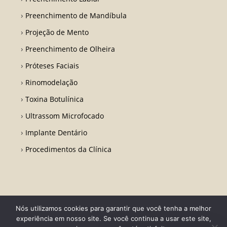
Preenchimento de Mandíbula
Projeção de Mento
Preenchimento de Olheira
Próteses Faciais
Rinomodelação
Toxina Botulínica
Ultrassom Microfocado
Implante Dentário
Procedimentos da Clínica
Nós utilizamos cookies para garantir que você tenha a melhor
Todos os direitos reservados - Dr. Fabio Ricardo Barros | CRO RJ 31728-
experiência em nosso site. Se você continua a usar este site,
Desenvolvido por LA Comunicações