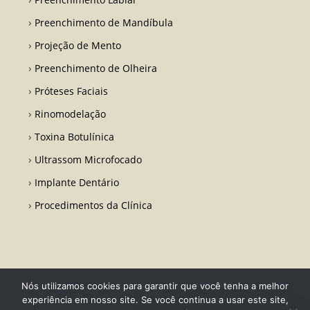
Preenchimento de Mandíbula
Projeção de Mento
Preenchimento de Olheira
Próteses Faciais
Rinomodelação
Toxina Botulínica
Ultrassom Microfocado
Implante Dentário
Procedimentos da Clínica
Nós utilizamos cookies para garantir que você tenha a melhor
Todos os direitos reservados - Dr. Fabio Ricardo Barros | CRO RJ 31728-
experiência em nosso site. Se você continua a usar este site,
Desenvolvido por LA Comunicações