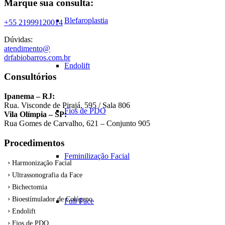
Marque sua consulta:
Blefaroplastia
+55 21999120014
Dúvidas:
atendimento@
drfabiobarros.com.br
Endolift
Consultórios
Ipanema – RJ:
Rua. Visconde de Pirajá, 595 / Sala 806
Fios de PDO
Vila Olímpia – SP:
Rua Gomes de Carvalho, 621 – Conjunto 905
Procedimentos
Feminilização Facial
Harmonização Facial
Ultrassonografia da Face
Bichectomia
Bioestímulador de Colágeno
Full Face
Endolift
Fios de PDO