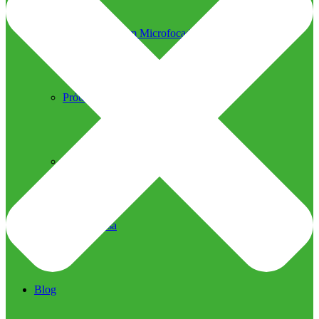
Ultrassom Microfocado
Próteses Faciais
Segurança na Harmonização
Imprensa
Imprensa
Blog