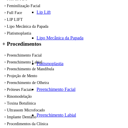
Feminilização Facial
Lip Lift
Full Face
LIP LIFT
Lipo Mecânica da Papada
Platismoplastia
Lipo Mecânica da Papada
+ Procedimentos
Preenchimento Facial
Preenchimento Labial
Platismoplastia
Preenchimento de Mandíbula
Projeção de Mento
Preenchimento de Olheira
Preenchimento Facial
Próteses Faciais
Rinomodelação
Toxina Botulínica
Ultrassom Microfocado
Preenchimento Labial
Implante Dentário
Procedimentos da Clínica