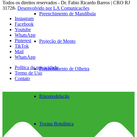
Todos os direitos reservados - Dr. Fabio Ricardo Barros | CRO RJ
31728-
Desenvolvido por LA Comunicações
Preenchimento de Mandíbula
Instagram
Facebook
Youtube
WhatsApp
Pinterest
Projeção de Mento
TikTok
Mail
WhatsApp
Política de privacidade
Preenchimento de Olheira
Termo de Uso
Contato
Rinomodelação
Toxina Botulínica