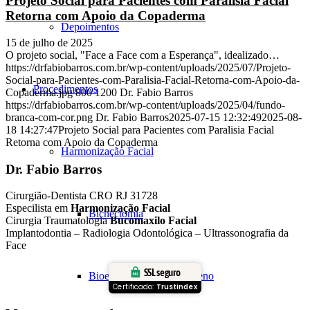
Projeto Social para Pacientes com Paralisia Facial
Retorna com Apoio da Copaderma
Depoimentos
15 de julho de 2025
O projeto social, "Face a Face com a Esperança", idealizado…
https://drfabiobarros.com.br/wp-content/uploads/2025/07/Projeto-
Social-para-Pacientes-com-Paralisia-Facial-Retorna-com-Apoio-da-
Procedimentos
Copaderma.jpg
800
1200
Dr. Fabio Barros
https://drfabiobarros.com.br/wp-content/uploads/2025/04/fundo-
branca-com-cor.png
Dr. Fabio Barros
2025-07-15 12:32:49
2025-08-
18 14:27:47
Projeto Social para Pacientes com Paralisia Facial
Retorna com Apoio da Copaderma
Harmonização Facial
Dr. Fabio Barros
Cirurgião-Dentista CRO RJ 31728
Especilista em
Harmonização Facial
Bichectomia
Cirurgia Traumatologia
Bucomaxilo Facial
Implantodontia – Radiologia Odontológica – Ultrassonografia da
Face
SSL seguro
Bioestimulação de Colágeno
Certificado:
Trustindex