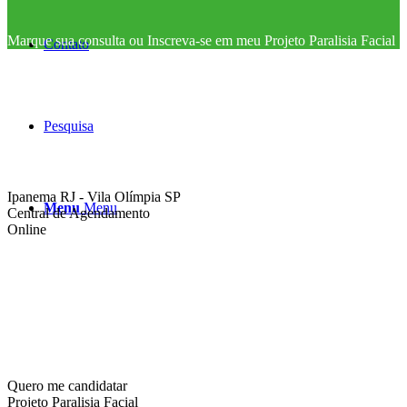
Marque sua consulta ou Inscreva-se em meu Projeto Paralisia Facial
Contato
Pesquisa
Ipanema RJ - Vila Olímpia SP
Menu
Menu
Central de Agendamento
Online
Quero me candidatar
Projeto Paralisia Facial