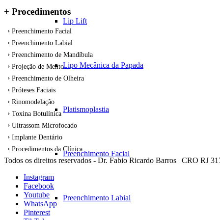
+ Procedimentos
Lip Lift
Preenchimento Facial
Preenchimento Labial
Preenchimento de Mandíbula
Lipo Mecânica da Papada
Projeção de Mento
Preenchimento de Olheira
Próteses Faciais
Rinomodelação
Platismoplastia
Toxina Botulínica
Ultrassom Microfocado
Implante Dentário
Procedimentos da Clínica
Preenchimento Facial
Todos os direitos reservados - Dr. Fabio Ricardo Barros | CRO RJ 3
Instagram
Facebook
Youtube
Preenchimento Labial
WhatsApp
Pinterest