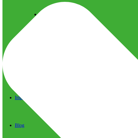
Ultrassom Microfocado
Próteses Faciais
Segurança na Harmonização
Imprensa
Imprensa
Blog