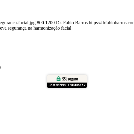
eguranca-facial.jpg
800
1200
Dr. Fabio Barros
https://drfabiobarros.
leva segurança na harmonização facial
e
SSL seguro
Certificado:
Trustindex