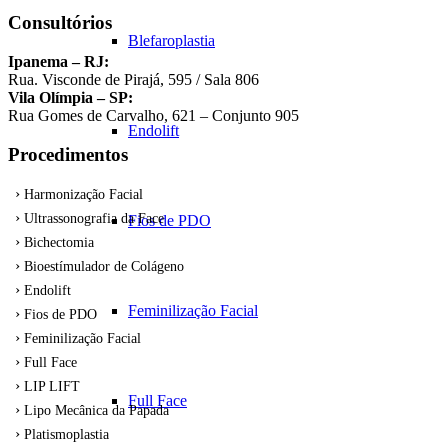
Consultórios
Blefaroplastia
Ipanema – RJ:
Rua. Visconde de Pirajá, 595 / Sala 806
Vila Olímpia – SP:
Rua Gomes de Carvalho, 621 – Conjunto 905
Endolift
Procedimentos
Harmonização Facial
Ultrassonografia da Face
Fios de PDO
Bichectomia
Bioestímulador de Colágeno
Endolift
Feminilização Facial
Fios de PDO
Feminilização Facial
Full Face
LIP LIFT
Full Face
Lipo Mecânica da Papada
Platismoplastia