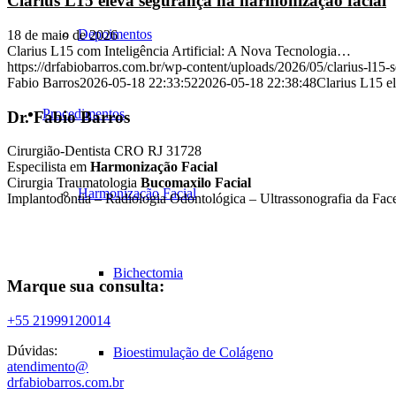
Clarius L15 eleva segurança na harmonização facial
Depoimentos
18 de maio de 2026
Clarius L15 com Inteligência Artificial: A Nova Tecnologia…
https://drfabiobarros.com.br/wp-content/uploads/2026/05/clarius-l15-s
Fabio Barros
2026-05-18 22:33:52
2026-05-18 22:38:48
Clarius L15 e
Procedimentos
Dr. Fabio Barros
Cirurgião-Dentista CRO RJ 31728
Especilista em
Harmonização Facial
Cirurgia Traumatologia
Bucomaxilo Facial
Harmonização Facial
Implantodontia – Radiologia Odontológica – Ultrassonografia da Fac
Bichectomia
Marque sua consulta:
+55 21999120014
Dúvidas:
Bioestimulação de Colágeno
atendimento@
drfabiobarros.com.br