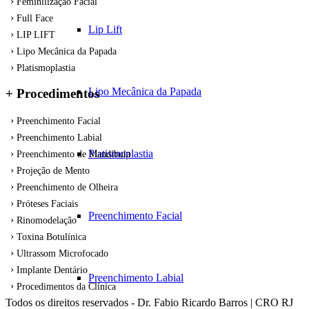
Feminilização Facial
Full Face
Lip Lift
LIP LIFT
Lipo Mecânica da Papada
Platismoplastia
Lipo Mecânica da Papada
+ Procedimentos
Preenchimento Facial
Preenchimento Labial
Platismoplastia
Preenchimento de Mandíbula
Projeção de Mento
Preenchimento de Olheira
Próteses Faciais
Preenchimento Facial
Rinomodelação
Toxina Botulínica
Ultrassom Microfocado
Implante Dentário
Preenchimento Labial
Procedimentos da Clínica
Todos os direitos reservados - Dr. Fabio Ricardo Barros | CRO RJ