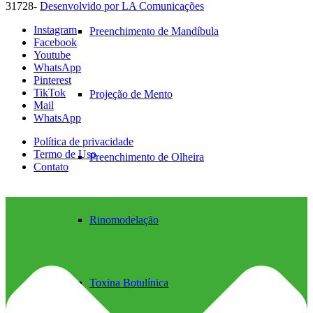
31728-
Desenvolvido por LA Comunicações
Instagram
Preenchimento de Mandíbula
Facebook
Youtube
WhatsApp
Pinterest
TikTok
Projeção de Mento
Mail
WhatsApp
Política de privacidade
Termo de Uso
Preenchimento de Olheira
Contato
Rinomodelação
Toxina Botulínica