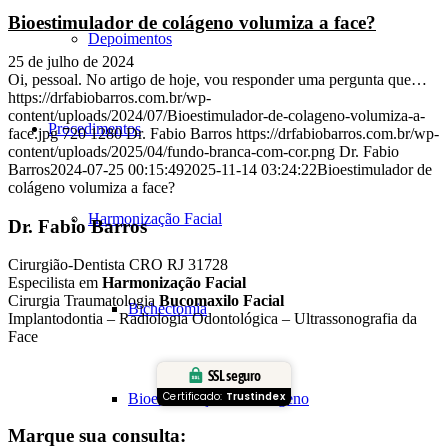
Bioestimulador de colágeno volumiza a face?
Depoimentos
25 de julho de 2024
Oi, pessoal. No artigo de hoje, vou responder uma pergunta que…
https://drfabiobarros.com.br/wp-
content/uploads/2024/07/Bioestimulador-de-colageno-volumiza-a-
Procedimentos
face.jpg
720
1280
Dr. Fabio Barros
https://drfabiobarros.com.br/wp-
content/uploads/2025/04/fundo-branca-com-cor.png
Dr. Fabio
Barros
2024-07-25 00:15:49
2025-11-14 03:24:22
Bioestimulador de
colágeno volumiza a face?
Harmonização Facial
Dr. Fabio Barros
Cirurgião-Dentista CRO RJ 31728
Especilista em
Harmonização Facial
Cirurgia Traumatologia
Bucomaxilo Facial
Bichectomia
Implantodontia – Radiologia Odontológica – Ultrassonografia da
Face
SSL seguro
Certificado:
Trustindex
Bioestimulação de Colágeno
Marque sua consulta: