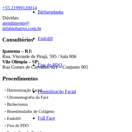
+55 21999120014
Blefaroplastia
Dúvidas:
atendimento@
drfabiobarros.com.br
Endolift
Consultórios
Ipanema – RJ:
Rua. Visconde de Pirajá, 595 / Sala 806
Vila Olímpia – SP:
Fios de PDO
Rua Gomes de Carvalho, 621 – Conjunto 905
Procedimentos
Harmonização Facial
Feminilização Facial
Ultrassonografia da Face
Bichectomia
Bioestímulador de Colágeno
Full Face
Endolift
Fios de PDO