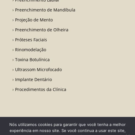
Preenchimento de Mandíbula
Projeção de Mento
Preenchimento de Olheira
Próteses Faciais
Rinomodelação
Toxina Botulínica
Ultrassom Microfocado
Implante Dentário
Procedimentos da Clínica
Nós utilizamos cookies para garantir que você tenha a melhor
Todos os direitos reservados - Dr. Fabio Ricardo Barros | CRO RJ 31728-
experiência em nosso site. Se você continua a usar este site,
Desenvolvido por LA Comunicações