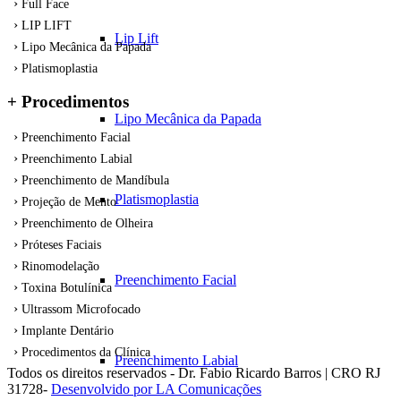
Full Face
LIP LIFT
Lip Lift
Lipo Mecânica da Papada
Platismoplastia
+ Procedimentos
Lipo Mecânica da Papada
Preenchimento Facial
Preenchimento Labial
Preenchimento de Mandíbula
Platismoplastia
Projeção de Mento
Preenchimento de Olheira
Próteses Faciais
Rinomodelação
Preenchimento Facial
Toxina Botulínica
Ultrassom Microfocado
Implante Dentário
Procedimentos da Clínica
Preenchimento Labial
Todos os direitos reservados - Dr. Fabio Ricardo Barros | CRO RJ
31728-
Desenvolvido por LA Comunicações