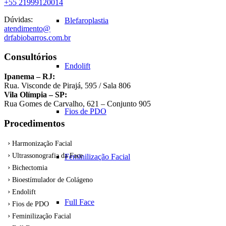
+55 21999120014
Dúvidas:
Blefaroplastia
atendimento@
drfabiobarros.com.br
Consultórios
Endolift
Ipanema – RJ:
Rua. Visconde de Pirajá, 595 / Sala 806
Vila Olímpia – SP:
Rua Gomes de Carvalho, 621 – Conjunto 905
Fios de PDO
Procedimentos
Harmonização Facial
Ultrassonografia da Face
Feminilização Facial
Bichectomia
Bioestímulador de Colágeno
Endolift
Full Face
Fios de PDO
Feminilização Facial