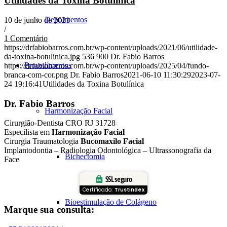
Utilidades da Toxina Botulínica
Depoimentos
10 de junho de 2021
/
1 Comentário
https://drfabiobarros.com.br/wp-content/uploads/2021/06/utilidade-
da-toxina-botulinica.jpg
536
900
Dr. Fabio Barros
Procedimentos
https://drfabiobarros.com.br/wp-content/uploads/2025/04/fundo-
branca-com-cor.png
Dr. Fabio Barros
2021-06-10 11:30:29
2023-07-
24 19:16:41
Utilidades da Toxina Botulínica
Dr. Fabio Barros
Harmonização Facial
Cirurgião-Dentista CRO RJ 31728
Especilista em
Harmonização Facial
Cirurgia Traumatologia
Bucomaxilo Facial
Implantodontia – Radiologia Odontológica – Ultrassonografia da
Bichectomia
Face
SSL seguro
Certificado:
Trustindex
Bioestimulação de Colágeno
Marque sua consulta: