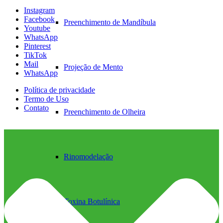
Instagram
Facebook
Preenchimento de Mandíbula
Youtube
WhatsApp
Pinterest
TikTok
Mail
Projeção de Mento
WhatsApp
Política de privacidade
Termo de Uso
Contato
Preenchimento de Olheira
Rinomodelação
Toxina Botulínica