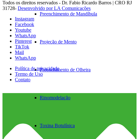
Todos os direitos reservados - Dr. Fabio Ricardo Barros | CRO RJ
31728-
Desenvolvido por LA Comunicações
Preenchimento de Mandíbula
Instagram
Facebook
Youtube
WhatsApp
Pinterest
Projeção de Mento
TikTok
Mail
WhatsApp
Política de privacidade
Preenchimento de Olheira
Termo de Uso
Contato
Rinomodelação
Toxina Botulínica