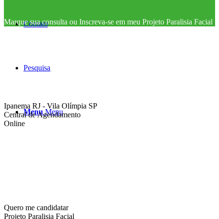
Marque sua consulta ou Inscreva-se em meu Projeto Paralisia Facial
Contato
Pesquisa
Ipanema RJ - Vila Olímpia SP
Menu
Menu
Central de Agendamento
Online
Quero me candidatar
Projeto Paralisia Facial