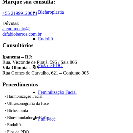
Marque sua consulta:
Blefaroplastia
+55 21999120014
Dúvidas:
atendimento@
drfabiobarros.com.br
Endolift
Consultórios
Ipanema – RJ:
Rua. Visconde de Pirajá, 595 / Sala 806
Fios de PDO
Vila Olímpia – SP:
Rua Gomes de Carvalho, 621 – Conjunto 905
Procedimentos
Feminilização Facial
Harmonização Facial
Ultrassonografia da Face
Bichectomia
Bioestímulador de Colágeno
Full Face
Endolift
Fios de PDO