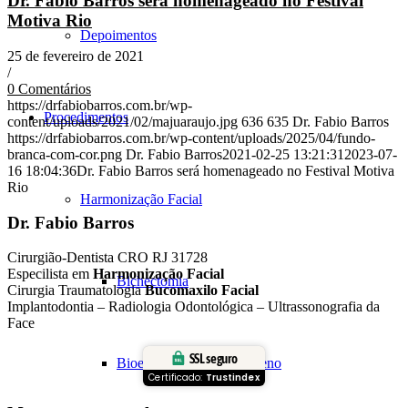
Dr. Fabio Barros será homenageado no Festival
Motiva Rio
Depoimentos
25 de fevereiro de 2021
/
0 Comentários
https://drfabiobarros.com.br/wp-
Procedimentos
content/uploads/2021/02/majuaraujo.jpg
636
635
Dr. Fabio Barros
https://drfabiobarros.com.br/wp-content/uploads/2025/04/fundo-
branca-com-cor.png
Dr. Fabio Barros
2021-02-25 13:21:31
2023-07-
16 18:04:36
Dr. Fabio Barros será homenageado no Festival Motiva
Rio
Harmonização Facial
Dr. Fabio Barros
Cirurgião-Dentista CRO RJ 31728
Especilista em
Harmonização Facial
Bichectomia
Cirurgia Traumatologia
Bucomaxilo Facial
Implantodontia – Radiologia Odontológica – Ultrassonografia da
Face
SSL seguro
Bioestimulação de Colágeno
Certificado:
Trustindex