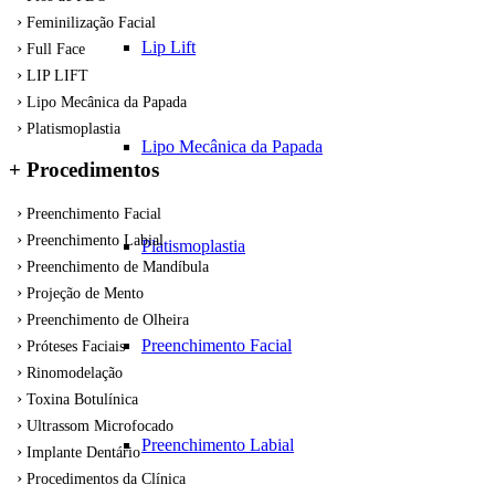
Feminilização Facial
Lip Lift
Full Face
LIP LIFT
Lipo Mecânica da Papada
Platismoplastia
Lipo Mecânica da Papada
+ Procedimentos
Preenchimento Facial
Preenchimento Labial
Platismoplastia
Preenchimento de Mandíbula
Projeção de Mento
Preenchimento de Olheira
Preenchimento Facial
Próteses Faciais
Rinomodelação
Toxina Botulínica
Ultrassom Microfocado
Preenchimento Labial
Implante Dentário
Procedimentos da Clínica