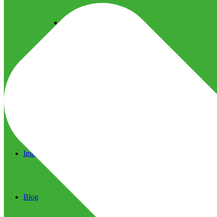
Ultrassom Microfocado
Próteses Faciais
Segurança na Harmonização
Imprensa
Imprensa
Blog