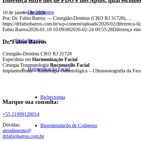
Diferença entre fios de PDO e fios Aptos: qual escolher
Depoimentos
10 de janeiro de 2026
Por: Dr. Fabio Barros — Cirurgião-Dentista (CRO RJ 31728),…
https://drfabiobarros.com.br/wp-content/uploads/2026/02/diferenca-fio
Fabio Barros
2026-01-10 10:09:00
2026-02-24 00:55:28
Diferença entr
Procedimentos
Dr. Fabio Barros
Cirurgião-Dentista CRO RJ 31728
Especilista em
Harmonização Facial
Cirurgia Traumatologia
Bucomaxilo Facial
Harmonização Facial
Implantodontia – Radiologia Odontológica – Ultrassonografia da Fac
Bichectomia
Marque sua consulta:
+55 21999120014
Dúvidas:
Bioestimulação de Colágeno
atendimento@
drfabiobarros.com.br