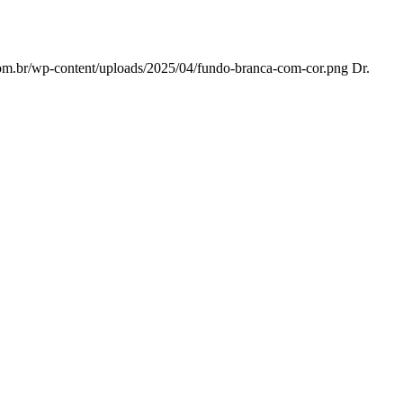
.com.br/wp-content/uploads/2025/04/fundo-branca-com-cor.png
Dr.