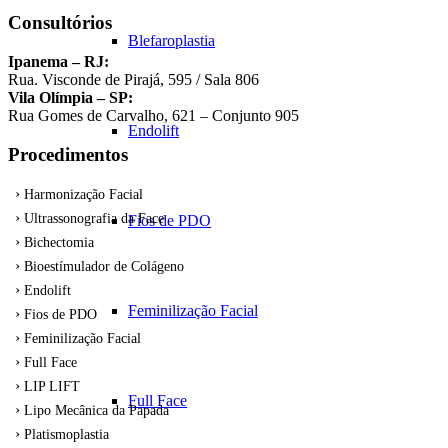
Consultórios
Blefaroplastia
Ipanema – RJ:
Rua. Visconde de Pirajá, 595 / Sala 806
Vila Olímpia – SP:
Rua Gomes de Carvalho, 621 – Conjunto 905
Endolift
Procedimentos
Harmonização Facial
Ultrassonografia da Face
Fios de PDO
Bichectomia
Bioestímulador de Colágeno
Endolift
Feminilização Facial
Fios de PDO
Feminilização Facial
Full Face
LIP LIFT
Full Face
Lipo Mecânica da Papada
Platismoplastia