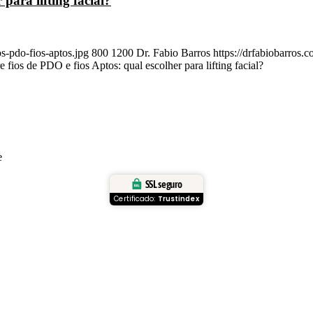
 para lifting facial?
s-pdo-fios-aptos.jpg
800
1200
Dr. Fabio Barros
https://drfabiobarros
e fios de PDO e fios Aptos: qual escolher para lifting facial?
e
SSL seguro
Certificado:
Trustindex