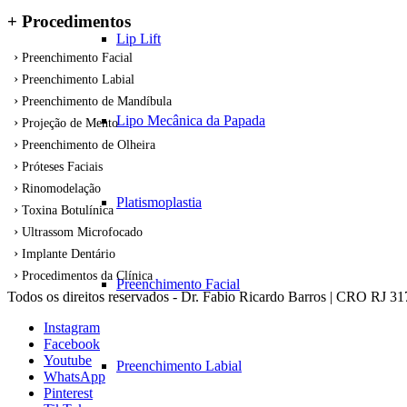
+ Procedimentos
Lip Lift
Preenchimento Facial
Preenchimento Labial
Preenchimento de Mandíbula
Lipo Mecânica da Papada
Projeção de Mento
Preenchimento de Olheira
Próteses Faciais
Rinomodelação
Platismoplastia
Toxina Botulínica
Ultrassom Microfocado
Implante Dentário
Procedimentos da Clínica
Preenchimento Facial
Todos os direitos reservados - Dr. Fabio Ricardo Barros | CRO RJ 3
Instagram
Facebook
Youtube
Preenchimento Labial
WhatsApp
Pinterest