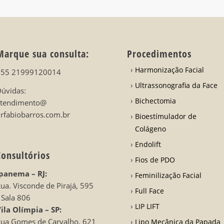
Marque sua consulta:
Procedimentos
Harmonização Facial
+55 21999120014
Ultrassonografia da Face
úvidas:
Bichectomia
atendimento@
rfabiobarros.com.br
Bioestímulador de
Colágeno
Endolift
Consultórios
Fios de PDO
panema – RJ:
Feminilização Facial
ua. Visconde de Pirajá, 595
Full Face
 Sala 806
LIP LIFT
ila Olímpia – SP:
ua Gomes de Carvalho, 621
Lipo Mecânica da Papada