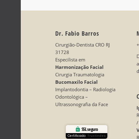
Dr. Fabio Barros
Cirurgião-Dentista CRO RJ
31728
D
Especilista em
Harmonização Facial
d
Cirurgia Traumatologia
Bucomaxilo Facial
Implantodontia – Radiologia
Odontológica –
Ultrassonografia da Face
I
R
/
SSL seguro
V
Certificado:
Trustindex
R