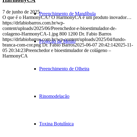
7 de junho de 2025
Preenchimento de Mandíbula
O que é o HarmonyCA? O HarmonyCA é um produto inovador…
https://drfabiobarros.com.br/wp-
content/uploads/2025/06/Preenchedor-e-bioestimulador-de-
colageno-HarmonyCA-1.jpg
800
1200
Dr. Fabio Barros
https://drfabiobarros.com.br/wp-content/uploads/2025/04/fundo-
Projeção de Mento
branca-com-cor.png
Dr. Fabio Barros
2025-06-07 20:42:14
2025-11-
05 20:34:23
Preenchedor e bioestimulador de colágeno –
HarmonyCA
Preenchimento de Olheira
Rinomodelação
Toxina Botulínica