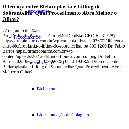
Diferença entre Blefaroplastia e Lifting de
Depoimentos
Sobrancelha: Qual Procedimento Abre Melhor o
Olhar?
27 de junho de 2026
Por: Dr. Fabio Barros — Cirurgião-Dentista (CRO RJ 31728),…
Procedimentos
https://drfabiobarros.com.br/wp-content/uploads/2026/07/diferenca-
entre-blefaroplastia-e-lifting-de-sobrancelha.jpg
800
1200
Dr. Fabio
Barros
https://drfabiobarros.com.br/wp-
content/uploads/2025/04/fundo-branca-com-cor.png
Dr. Fabio
Barros
2026-06-27 06:00:00
2026-07-13 19:08:55
Diferença entre
Harmonização Facial
Blefaroplastia e Lifting de Sobrancelha: Qual Procedimento Abre
Melhor o Olhar?
Bichectomia
Bioestimulação de Colágeno