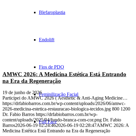
Blefaroplastia
Endolift
Fios de PDO
AMWC 2026: A Medicina Estética Está Entrando
na Era da Regeneração
19 de junho de 2026
Feminilização Facial
Participei do AMWC 2026 ( Aesthetic & Anti-Aging Medicine…
https://drfabiobarros.com.br/wp-content/uploads/2026/06/amwc-
2026-medicina-estetica-restauracao-biologica-tecidos.jpg
800
1200
Dr. Fabio Barros
https://drfabiobarros.com.br/wp-
content/uploads/2025/04/fundo-branca-com-cor.png
Dr. Fabio
Full Face
Barros
2026-06-19 02:24:46
2026-06-19 02:28:47
AMWC 2026: A
Medicina Estética Está Entrando na Era da Regeneração