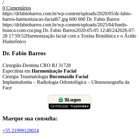
/
0 Comentários
https://drfabiobarros.com.br/wp-content/uploads/2020/05/dr-fabio-
barros-harmonizacao-facial67.jpg
600
600
Dr. Fabio Barros
https://drfabiobarros.com.br/wp-content/uploads/2025/04/fundo-
branca-com-cor.png
Dr. Fabio Barros
2020-05-05 12:40:24
2026-07-
28 17:59:52
Harmonização facial com a Toxina Botulínica e o Ácido
Hialurônico
Dr. Fabio Barros
Cirurgião-Dentista CRO RJ 31728
Especilista em
Harmonização Facial
Cirurgia Traumatologia
Bucomaxilo Facial
Implantodontia – Radiologia Odontológica – Ultrassonografia da
Face
SSL seguro
Certificado:
Trustindex
Marque sua consulta:
+55 21999120014