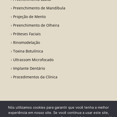
Preenchimento de Mandíbula
Projeção de Mento
Preenchimento de Olheira
Próteses Faciais
Rinomodelação
Toxina Botulínica
Ultrassom Microfocado
Implante Dentário
Procedimentos da Clínica
Nós utilizamos cookies para garantir que você tenha a melhor
Todos os direitos reservados - Dr. Fabio Ricardo Barros | CRO RJ 31728-
experiência em nosso site. Se você continua a usar este site,
Desenvolvido por LA Comunicações