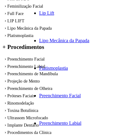
Feminilização Facial
Lip Lift
Full Face
LIP LIFT
Lipo Mecânica da Papada
Platismoplastia
Lipo Mecânica da Papada
+ Procedimentos
Preenchimento Facial
Preenchimento Labial
Platismoplastia
Preenchimento de Mandíbula
Projeção de Mento
Preenchimento de Olheira
Preenchimento Facial
Próteses Faciais
Rinomodelação
Toxina Botulínica
Ultrassom Microfocado
Preenchimento Labial
Implante Dentário
Procedimentos da Clínica