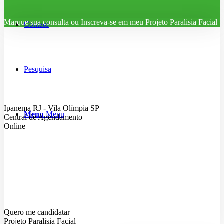
Marque sua consulta ou Inscreva-se em meu Projeto Paralisia Facial
Contato
Pesquisa
Ipanema RJ - Vila Olímpia SP
Menu
Menu
Central de Agendamento
Online
Quero me candidatar
Projeto Paralisia Facial