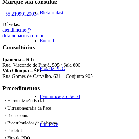
Marque sua consulta:
Blefaroplastia
+55 21999120014
Dúvidas:
atendimento@
drfabiobarros.com.br
Endolift
Consultórios
Ipanema – RJ:
Rua. Visconde de Pirajá, 595 / Sala 806
Fios de PDO
Vila Olímpia – SP:
Rua Gomes de Carvalho, 621 – Conjunto 905
Procedimentos
Feminilização Facial
Harmonização Facial
Ultrassonografia da Face
Bichectomia
Bioestímulador de Colágeno
Full Face
Endolift
Fios de PDO