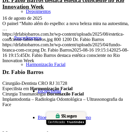
Dr. Fabio Barros destaca estética consciente no Rio
Innovation Week
Depoimentos
16 de agosto de 2025
O painel “Muito além do espelho: a nova beleza mira na autoestima,
…
https://drfabiobarros.com.br/wp-content/uploads/2025/08/estetica-
Procedimentos
consciente-fabio-barros.jpg
800
1200
Dr. Fabio Barros
https://drfabiobarros.com.br/wp-content/uploads/2025/04/fundo-
branca-com-cor.png
Dr. Fabio Barros
2025-08-16 19:15:14
2025-08-
16 19:15:45
Dr. Fabio Barros destaca estética consciente no Rio
Innovation Week
Harmonização Facial
Dr. Fabio Barros
Cirurgião-Dentista CRO RJ 31728
Especilista em
Harmonização Facial
Bichectomia
Cirurgia Traumatologia
Bucomaxilo Facial
Implantodontia – Radiologia Odontológica – Ultrassonografia da
Face
SSL seguro
Bioestimulação de Colágeno
Certificado:
Trustindex