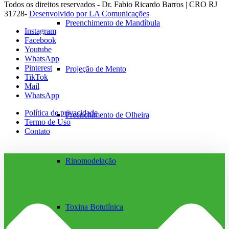
Todos os direitos reservados - Dr. Fabio Ricardo Barros | CRO RJ
31728-
Desenvolvido por LA Comunicações
Preenchimento de Mandíbula
Instagram
Facebook
Youtube
WhatsApp
Pinterest
Projeção de Mento
TikTok
Mail
WhatsApp
Política de privacidade
Preenchimento de Olheira
Termo de Uso
Contato
Rinomodelação
Toxina Botulínica