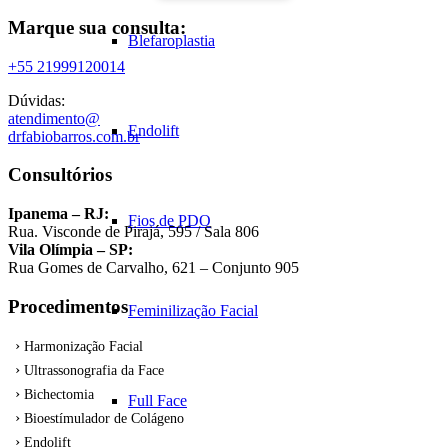
Marque sua consulta:
Blefaroplastia
+55 21999120014
Dúvidas:
atendimento@
Endolift
drfabiobarros.com.br
Consultórios
Ipanema – RJ:
Fios de PDO
Rua. Visconde de Pirajá, 595 / Sala 806
Vila Olímpia – SP:
Rua Gomes de Carvalho, 621 – Conjunto 905
Procedimentos
Feminilização Facial
Harmonização Facial
Ultrassonografia da Face
Bichectomia
Full Face
Bioestímulador de Colágeno
Endolift