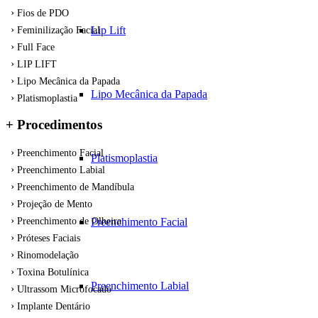
Fios de PDO
Lip Lift
Feminilização Facial
Full Face
LIP LIFT
Lipo Mecânica da Papada
Lipo Mecânica da Papada
Platismoplastia
+ Procedimentos
Preenchimento Facial
Platismoplastia
Preenchimento Labial
Preenchimento de Mandíbula
Projeção de Mento
Preenchimento Facial
Preenchimento de Olheira
Próteses Faciais
Rinomodelação
Toxina Botulínica
Preenchimento Labial
Ultrassom Microfocado
Implante Dentário