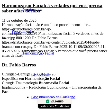
Harmonização Facial: 5 verdades que você precisa
Depoimentos
saber antes de fazer
11 de outubro de 2025
Harmonização facial não é um único procedimento — é…
https://drfabiobarros.com.br/wp-
Procedimentos
content/uploads/2025/10/harmonizacao-facial-5-verdades-antes-de-
fazer.jpg
800
1200
Dr. Fabio Barros
https://drfabiobarros.com.br/wp-content/uploads/2025/04/fundo-
branca-com-cor.png
Dr. Fabio Barros
2025-10-11 09:30:00
2025-11-
05 21:24:07
Harmonização Facial: 5 verdades que você precisa saber
Harmonização Facial
antes de fazer
Dr. Fabio Barros
Cirurgião-Dentista CRO RJ 31728
Bichectomia
Especilista em
Harmonização Facial
Cirurgia Traumatologia
Bucomaxilo Facial
Implantodontia – Radiologia Odontológica – Ultrassonografia da
Face
Bioestimulação de Colágeno
SSL seguro
Certificado:
Trustindex