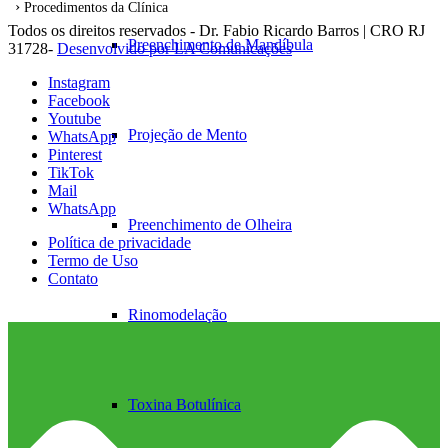
Procedimentos da Clínica
Todos os direitos reservados - Dr. Fabio Ricardo Barros | CRO RJ
Preenchimento de Mandíbula
31728-
Desenvolvido por LA Comunicações
Instagram
Facebook
Youtube
Projeção de Mento
WhatsApp
Pinterest
TikTok
Mail
WhatsApp
Preenchimento de Olheira
Política de privacidade
Termo de Uso
Contato
Rinomodelação
Toxina Botulínica