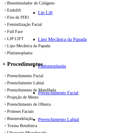
Bioestímulador de Colágeno
Endolift
Lip Lift
Fios de PDO
Feminilização Facial
Full Face
LIP LIFT
Lipo Mecânica da Papada
Lipo Mecânica da Papada
Platismoplastia
+ Procedimentos
Platismoplastia
Preenchimento Facial
Preenchimento Labial
Preenchimento de Mandíbula
Preenchimento Facial
Projeção de Mento
Preenchimento de Olheira
Próteses Faciais
Rinomodelação
Preenchimento Labial
Toxina Botulínica
Ultrassom Microfocado