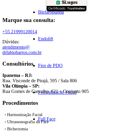
SSL seguro
Certificado:
Trustindex
Blefaroplastia
Marque sua consulta:
+55 21999120014
Endolift
Dúvidas:
atendimento@
drfabiobarros.com.br
Consultórios
Fios de PDO
Ipanema – RJ:
Rua. Visconde de Pirajá, 595 / Sala 806
Vila Olímpia – SP:
Rua Gomes de Carvalho, 621 – Conjunto 905
Feminilização Facial
Procedimentos
Harmonização Facial
Full Face
Ultrassonografia da Face
Bichectomia