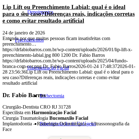
Lip Lift ou Preenchimento Labial: qual é o ideal
Depoimentos
para o seu caso?Diferenças reais, indicações corretas
e como evitar resultado artificial
24 de janeiro de 2026
Entenda por que muitas pessoas ficam insatisfeitas com
Procedimentos
preenchimento…
https://drfabiobarros.com.br/wp-content/uploads/2026/01/lip-lift-x-
preenchimento-labial.jpg
800
1200
Dr. Fabio Barros
https://drfabiobarros.com.br/wp-content/uploads/2025/04/fundo-
branca-com-cor.png
Dr. Fabio Barros
2026-01-24 17:48:37
2026-01-
Harmonização Facial
28 23:56:36
Lip Lift ou Preenchimento Labial: qual é o ideal para o
seu caso?Diferenças reais, indicações corretas e como evitar
resultado artificial
Dr. Fabio Barros
Bichectomia
Cirurgião-Dentista CRO RJ 31728
Especilista em
Harmonização Facial
Cirurgia Traumatologia
Bucomaxilo Facial
Bioestimulação de Colágeno
Implantodontia – Radiologia Odontológica – Ultrassonografia da
Face