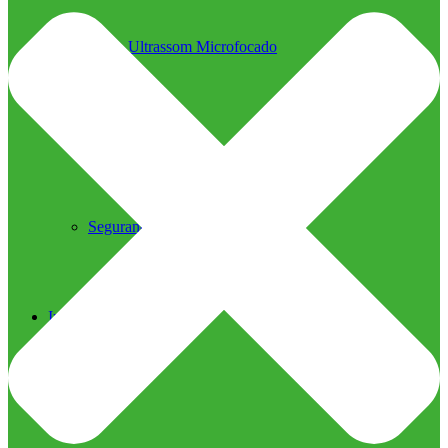
Ultrassom Microfocado
Próteses Faciais
Segurança na Harmonização
Imprensa
Imprensa
Blog