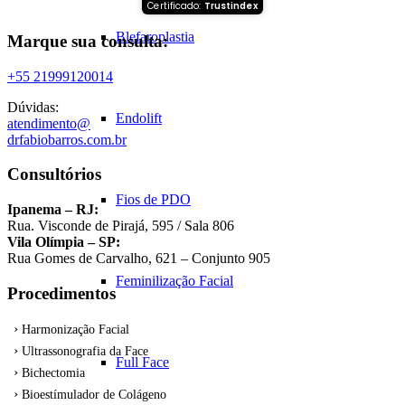
Certificado:
Trustindex
Blefaroplastia
Marque sua consulta:
+55 21999120014
Dúvidas:
Endolift
atendimento@
drfabiobarros.com.br
Consultórios
Fios de PDO
Ipanema – RJ:
Rua. Visconde de Pirajá, 595 / Sala 806
Vila Olímpia – SP:
Rua Gomes de Carvalho, 621 – Conjunto 905
Feminilização Facial
Procedimentos
Harmonização Facial
Ultrassonografia da Face
Full Face
Bichectomia
Bioestímulador de Colágeno