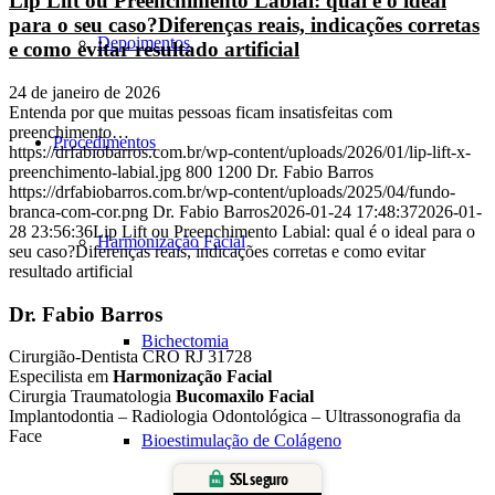
Lip Lift ou Preenchimento Labial: qual é o ideal
para o seu caso?Diferenças reais, indicações corretas
Depoimentos
e como evitar resultado artificial
24 de janeiro de 2026
Entenda por que muitas pessoas ficam insatisfeitas com
preenchimento…
Procedimentos
https://drfabiobarros.com.br/wp-content/uploads/2026/01/lip-lift-x-
preenchimento-labial.jpg
800
1200
Dr. Fabio Barros
https://drfabiobarros.com.br/wp-content/uploads/2025/04/fundo-
branca-com-cor.png
Dr. Fabio Barros
2026-01-24 17:48:37
2026-01-
28 23:56:36
Lip Lift ou Preenchimento Labial: qual é o ideal para o
Harmonização Facial
seu caso?Diferenças reais, indicações corretas e como evitar
resultado artificial
Dr. Fabio Barros
Bichectomia
Cirurgião-Dentista CRO RJ 31728
Especilista em
Harmonização Facial
Cirurgia Traumatologia
Bucomaxilo Facial
Implantodontia – Radiologia Odontológica – Ultrassonografia da
Face
Bioestimulação de Colágeno
SSL seguro