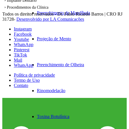
Implante Dentário
Procedimentos da Clínica
Preenchimento de Mandíbula
Todos os direitos reservados - Dr. Fabio Ricardo Barros | CRO RJ
31728-
Desenvolvido por LA Comunicações
Instagram
Facebook
Projeção de Mento
Youtube
WhatsApp
Pinterest
TikTok
Mail
Preenchimento de Olheira
WhatsApp
Política de privacidade
Termo de Uso
Contato
Rinomodelação
Toxina Botulínica