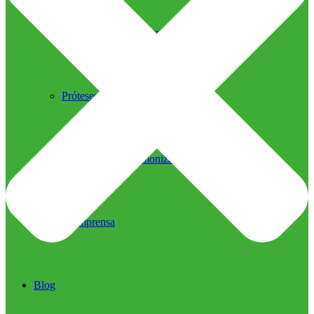
Ultrassom Microfocado
Próteses Faciais
Segurança na Harmonização
Imprensa
Imprensa
Blog