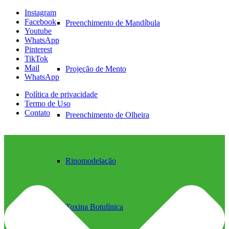
Instagram
Facebook
Preenchimento de Mandíbula
Youtube
WhatsApp
Pinterest
TikTok
Mail
Projeção de Mento
WhatsApp
Política de privacidade
Termo de Uso
Contato
Preenchimento de Olheira
Rinomodelação
Toxina Botulínica