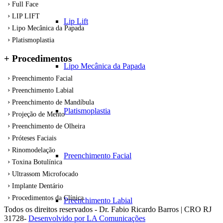
Full Face
LIP LIFT
Lip Lift
Lipo Mecânica da Papada
Platismoplastia
+ Procedimentos
Lipo Mecânica da Papada
Preenchimento Facial
Preenchimento Labial
Preenchimento de Mandíbula
Platismoplastia
Projeção de Mento
Preenchimento de Olheira
Próteses Faciais
Rinomodelação
Preenchimento Facial
Toxina Botulínica
Ultrassom Microfocado
Implante Dentário
Procedimentos da Clínica
Preenchimento Labial
Todos os direitos reservados - Dr. Fabio Ricardo Barros | CRO RJ
31728-
Desenvolvido por LA Comunicações