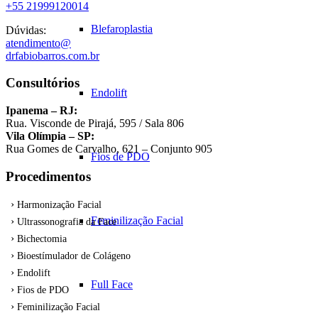
+55 21999120014
Blefaroplastia
Dúvidas:
atendimento@
drfabiobarros.com.br
Consultórios
Endolift
Ipanema – RJ:
Rua. Visconde de Pirajá, 595 / Sala 806
Vila Olímpia – SP:
Rua Gomes de Carvalho, 621 – Conjunto 905
Fios de PDO
Procedimentos
Harmonização Facial
Feminilização Facial
Ultrassonografia da Face
Bichectomia
Bioestímulador de Colágeno
Endolift
Full Face
Fios de PDO
Feminilização Facial