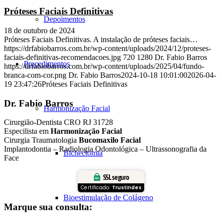
Próteses Faciais Definitivas
Depoimentos
18 de outubro de 2024
Próteses Faciais Definitivas. A instalação de próteses faciais…
https://drfabiobarros.com.br/wp-content/uploads/2024/12/proteses-
faciais-definitivas-recomendacoes.jpg
720
1280
Dr. Fabio Barros
Procedimentos
https://drfabiobarros.com.br/wp-content/uploads/2025/04/fundo-
branca-com-cor.png
Dr. Fabio Barros
2024-10-18 10:01:00
2026-04-
19 23:47:26
Próteses Faciais Definitivas
Dr. Fabio Barros
Harmonização Facial
Cirurgião-Dentista CRO RJ 31728
Especilista em
Harmonização Facial
Cirurgia Traumatologia
Bucomaxilo Facial
Implantodontia – Radiologia Odontológica – Ultrassonografia da
Bichectomia
Face
SSL seguro
Certificado:
Trustindex
Bioestimulação de Colágeno
Marque sua consulta: