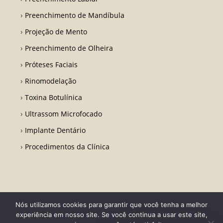
Preenchimento de Mandíbula
Projeção de Mento
Preenchimento de Olheira
Próteses Faciais
Rinomodelação
Toxina Botulínica
Ultrassom Microfocado
Implante Dentário
Procedimentos da Clínica
Nós utilizamos cookies para garantir que você tenha a melhor
Todos os direitos reservados - Dr. Fabio Ricardo Barros | CRO RJ 31728-
experiência em nosso site. Se você continua a usar este site,
Desenvolvido por LA Comunicações