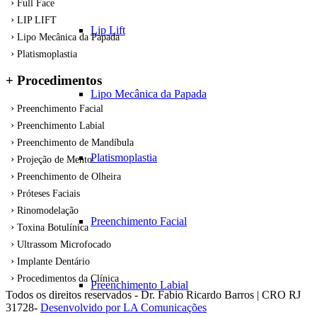
Full Face
LIP LIFT
Lip Lift
Lipo Mecânica da Papada
Platismoplastia
+ Procedimentos
Lipo Mecânica da Papada
Preenchimento Facial
Preenchimento Labial
Preenchimento de Mandíbula
Platismoplastia
Projeção de Mento
Preenchimento de Olheira
Próteses Faciais
Rinomodelação
Preenchimento Facial
Toxina Botulínica
Ultrassom Microfocado
Implante Dentário
Procedimentos da Clínica
Preenchimento Labial
Todos os direitos reservados - Dr. Fabio Ricardo Barros | CRO RJ
31728-
Desenvolvido por LA Comunicações