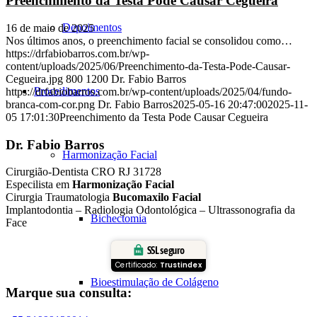
Preenchimento da Testa Pode Causar Cegueira
Depoimentos
16 de maio de 2025
Nos últimos anos, o preenchimento facial se consolidou como…
https://drfabiobarros.com.br/wp-
content/uploads/2025/06/Preenchimento-da-Testa-Pode-Causar-
Cegueira.jpg
800
1200
Dr. Fabio Barros
Procedimentos
https://drfabiobarros.com.br/wp-content/uploads/2025/04/fundo-
branca-com-cor.png
Dr. Fabio Barros
2025-05-16 20:47:00
2025-11-
05 17:01:30
Preenchimento da Testa Pode Causar Cegueira
Dr. Fabio Barros
Harmonização Facial
Cirurgião-Dentista CRO RJ 31728
Especilista em
Harmonização Facial
Cirurgia Traumatologia
Bucomaxilo Facial
Implantodontia – Radiologia Odontológica – Ultrassonografia da
Bichectomia
Face
SSL seguro
Certificado:
Trustindex
Bioestimulação de Colágeno
Marque sua consulta: