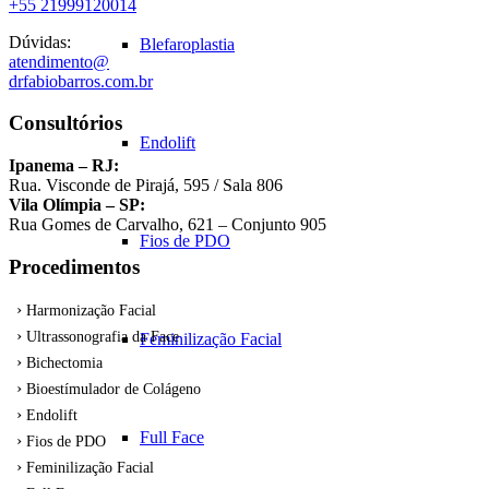
+55 21999120014
Dúvidas:
Blefaroplastia
atendimento@
drfabiobarros.com.br
Consultórios
Endolift
Ipanema – RJ:
Rua. Visconde de Pirajá, 595 / Sala 806
Vila Olímpia – SP:
Rua Gomes de Carvalho, 621 – Conjunto 905
Fios de PDO
Procedimentos
Harmonização Facial
Ultrassonografia da Face
Feminilização Facial
Bichectomia
Bioestímulador de Colágeno
Endolift
Full Face
Fios de PDO
Feminilização Facial