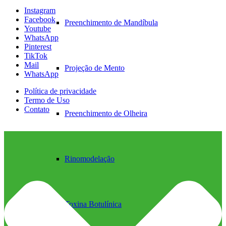
Instagram
Facebook
Preenchimento de Mandíbula
Youtube
WhatsApp
Pinterest
TikTok
Mail
Projeção de Mento
WhatsApp
Política de privacidade
Termo de Uso
Contato
Preenchimento de Olheira
Rinomodelação
Toxina Botulínica