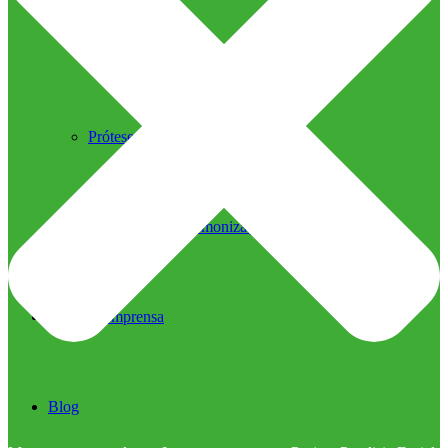
Ultrassom Microfocado
Próteses Faciais
Segurança na Harmonização
Imprensa
Imprensa
Blog