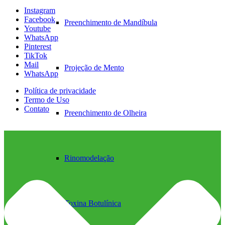
Instagram
Facebook
Preenchimento de Mandíbula
Youtube
WhatsApp
Pinterest
TikTok
Mail
Projeção de Mento
WhatsApp
Política de privacidade
Termo de Uso
Contato
Preenchimento de Olheira
Rinomodelação
Toxina Botulínica