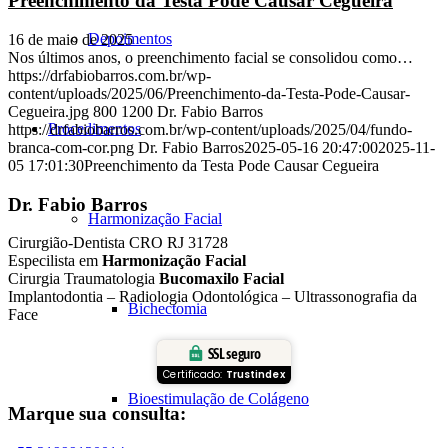
Preenchimento da Testa Pode Causar Cegueira
Depoimentos
16 de maio de 2025
Nos últimos anos, o preenchimento facial se consolidou como…
https://drfabiobarros.com.br/wp-
content/uploads/2025/06/Preenchimento-da-Testa-Pode-Causar-
Cegueira.jpg
800
1200
Dr. Fabio Barros
Procedimentos
https://drfabiobarros.com.br/wp-content/uploads/2025/04/fundo-
branca-com-cor.png
Dr. Fabio Barros
2025-05-16 20:47:00
2025-11-
05 17:01:30
Preenchimento da Testa Pode Causar Cegueira
Dr. Fabio Barros
Harmonização Facial
Cirurgião-Dentista CRO RJ 31728
Especilista em
Harmonização Facial
Cirurgia Traumatologia
Bucomaxilo Facial
Implantodontia – Radiologia Odontológica – Ultrassonografia da
Bichectomia
Face
SSL seguro
Certificado:
Trustindex
Bioestimulação de Colágeno
Marque sua consulta: