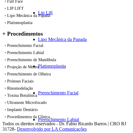
Full Face
LIP LIFT
Lip Lift
Lipo Mecânica da Papada
Platismoplastia
+ Procedimentos
Lipo Mecânica da Papada
Preenchimento Facial
Preenchimento Labial
Preenchimento de Mandíbula
Platismoplastia
Projeção de Mento
Preenchimento de Olheira
Próteses Faciais
Rinomodelação
Preenchimento Facial
Toxina Botulínica
Ultrassom Microfocado
Implante Dentário
Procedimentos da Clínica
Preenchimento Labial
Todos os direitos reservados - Dr. Fabio Ricardo Barros | CRO RJ
31728-
Desenvolvido por LA Comunicações