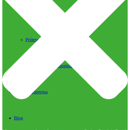
Ultrassom Microfocado
Próteses Faciais
Segurança na Harmonização
Imprensa
Imprensa
Blog