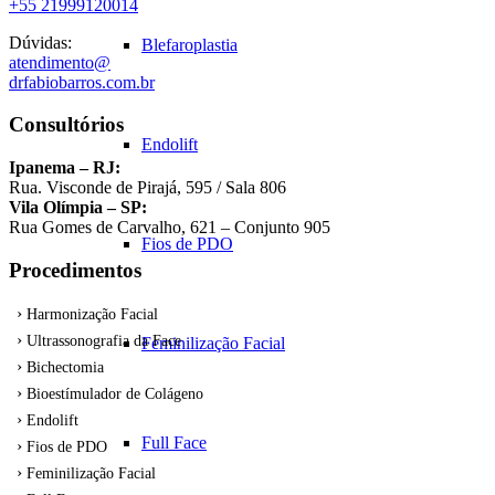
+55 21999120014
Dúvidas:
Blefaroplastia
atendimento@
drfabiobarros.com.br
Consultórios
Endolift
Ipanema – RJ:
Rua. Visconde de Pirajá, 595 / Sala 806
Vila Olímpia – SP:
Rua Gomes de Carvalho, 621 – Conjunto 905
Fios de PDO
Procedimentos
Harmonização Facial
Ultrassonografia da Face
Feminilização Facial
Bichectomia
Bioestímulador de Colágeno
Endolift
Full Face
Fios de PDO
Feminilização Facial