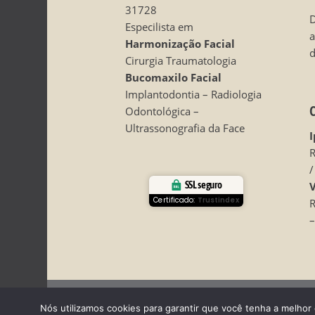
31728
D
Especilista em
Harmonização Facial
d
Cirurgia Traumatologia
Bucomaxilo Facial
Implantodontia – Radiologia
Odontológica –
Ultrassonografia da Face
I
R
/
SSL seguro
V
Certificado:
Trustindex
R
–
Todos os direitos reservados - Dr. Fabio Ricardo Ba
Nós utilizamos cookies para garantir que você tenha a melhor 