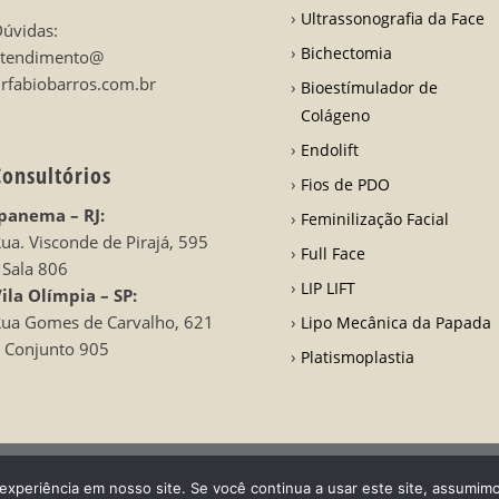
Ultrassonografia da Face
úvidas:
Bichectomia
atendimento@
rfabiobarros.com.br
Bioestímulador de
Colágeno
Endolift
Consultórios
Fios de PDO
panema – RJ:
Feminilização Facial
ua. Visconde de Pirajá, 595
Full Face
 Sala 806
LIP LIFT
ila Olímpia – SP:
ua Gomes de Carvalho, 621
Lipo Mecânica da Papada
 Conjunto 905
Platismoplastia
rros | CRO RJ 31728-
Desenvolvido por LA Comunicações
experiência em nosso site. Se você continua a usar este site, assumimo