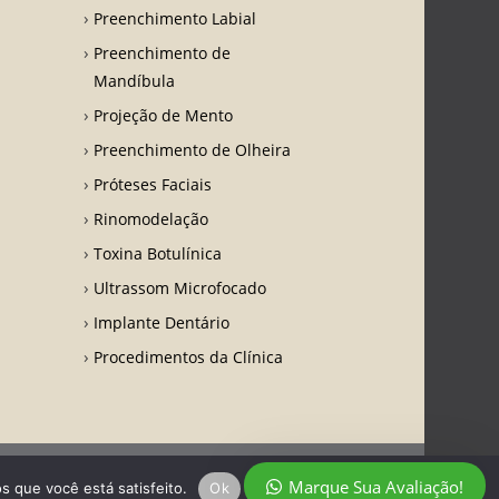
Preenchimento Labial
Preenchimento de
Mandíbula
Projeção de Mento
Preenchimento de Olheira
Próteses Faciais
Rinomodelação
Toxina Botulínica
Ultrassom Microfocado
Implante Dentário
Procedimentos da Clínica
Marque Sua Avaliação!
s que você está satisfeito.
Ok
Política de privacidade
Política de privacidade
Termo de Uso
Contato