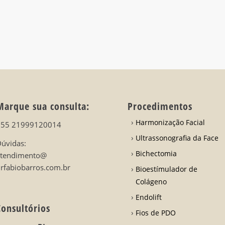
Marque sua consulta:
Procedimentos
Harmonização Facial
+55 21999120014
Ultrassonografia da Face
úvidas:
Bichectomia
atendimento@
rfabiobarros.com.br
Bioestímulador de
Colágeno
Endolift
Consultórios
Fios de PDO