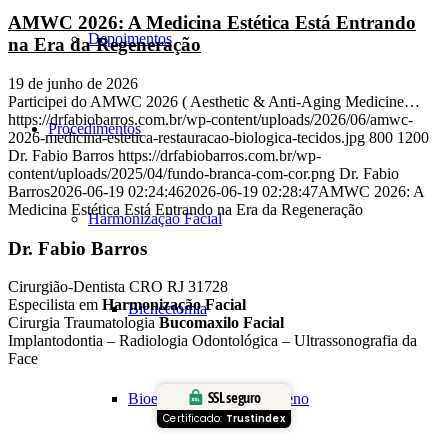
AMWC 2026: A Medicina Estética Está Entrando
Depoimentos
na Era da Regeneração
19 de junho de 2026
Participei do AMWC 2026 ( Aesthetic & Anti-Aging Medicine…
https://drfabiobarros.com.br/wp-content/uploads/2026/06/amwc-
Procedimentos
2026-medicina-estetica-restauracao-biologica-tecidos.jpg
800
1200
Dr. Fabio Barros
https://drfabiobarros.com.br/wp-
content/uploads/2025/04/fundo-branca-com-cor.png
Dr. Fabio
Barros
2026-06-19 02:24:46
2026-06-19 02:28:47
AMWC 2026: A
Medicina Estética Está Entrando na Era da Regeneração
Harmonização Facial
Dr. Fabio Barros
Cirurgião-Dentista CRO RJ 31728
Especilista em
Harmonização Facial
Bichectomia
Cirurgia Traumatologia
Bucomaxilo Facial
Implantodontia – Radiologia Odontológica – Ultrassonografia da
Face
SSL seguro
Bioestimulação de Colágeno
Certificado:
Trustindex