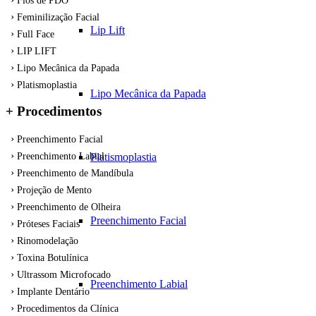
Fios de PDO
Feminilização Facial
Lip Lift
Full Face
LIP LIFT
Lipo Mecânica da Papada
Platismoplastia
Lipo Mecânica da Papada
+ Procedimentos
Preenchimento Facial
Platismoplastia
Preenchimento Labial
Preenchimento de Mandíbula
Projeção de Mento
Preenchimento de Olheira
Preenchimento Facial
Próteses Faciais
Rinomodelação
Toxina Botulínica
Ultrassom Microfocado
Preenchimento Labial
Implante Dentário
Procedimentos da Clínica