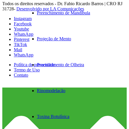
Todos os direitos reservados - Dr. Fabio Ricardo Barros | CRO RJ
31728-
Desenvolvido por LA Comunicações
Preenchimento de Mandíbula
Instagram
Facebook
Youtube
WhatsApp
Projeção de Mento
Pinterest
TikTok
Mail
WhatsApp
Preenchimento de Olheira
Política de privacidade
Termo de Uso
Contato
Rinomodelação
Toxina Botulínica