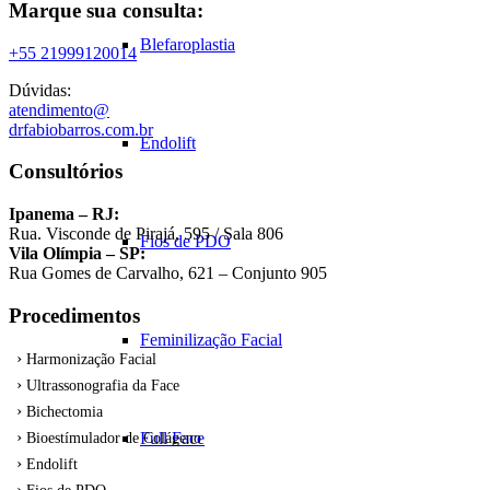
Marque sua consulta:
Blefaroplastia
+55 21999120014
Dúvidas:
atendimento@
drfabiobarros.com.br
Endolift
Consultórios
Ipanema – RJ:
Rua. Visconde de Pirajá, 595 / Sala 806
Fios de PDO
Vila Olímpia – SP:
Rua Gomes de Carvalho, 621 – Conjunto 905
Procedimentos
Feminilização Facial
Harmonização Facial
Ultrassonografia da Face
Bichectomia
Full Face
Bioestímulador de Colágeno
Endolift