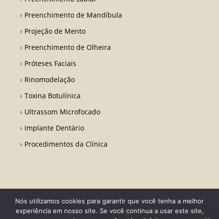
Preenchimento de Mandíbula
Projeção de Mento
Preenchimento de Olheira
Próteses Faciais
Rinomodelação
Toxina Botulínica
Ultrassom Microfocado
Implante Dentário
Procedimentos da Clínica
Nós utilizamos cookies para garantir que você tenha a melhor
Todos os direitos reservados - Dr. Fabio Ricardo Barros | CRO RJ 31728-
experiência em nosso site. Se você continua a usar este site,
Desenvolvido por LA Comunicações