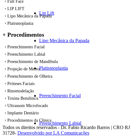
Full Face
LIP LIFT
Lip Lift
Lipo Mecânica da Papada
Platismoplastia
+ Procedimentos
Lipo Mecânica da Papada
Preenchimento Facial
Preenchimento Labial
Preenchimento de Mandíbula
Platismoplastia
Projeção de Mento
Preenchimento de Olheira
Próteses Faciais
Rinomodelação
Preenchimento Facial
Toxina Botulínica
Ultrassom Microfocado
Implante Dentário
Procedimentos da Clínica
Preenchimento Labial
Todos os direitos reservados - Dr. Fabio Ricardo Barros | CRO RJ
31728-
Desenvolvido por LA Comunicações