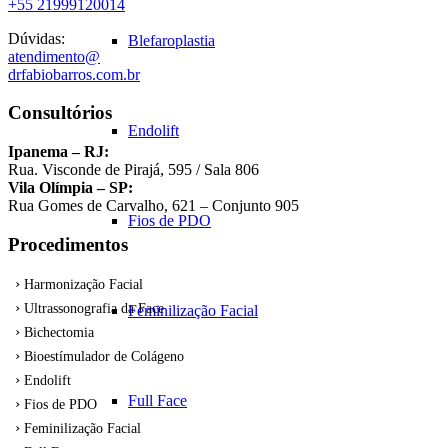
+55 21999120014
Dúvidas:
Blefaroplastia
atendimento@
drfabiobarros.com.br
Consultórios
Endolift
Ipanema – RJ:
Rua. Visconde de Pirajá, 595 / Sala 806
Vila Olímpia – SP:
Rua Gomes de Carvalho, 621 – Conjunto 905
Fios de PDO
Procedimentos
Harmonização Facial
Ultrassonografia da Face
Feminilização Facial
Bichectomia
Bioestímulador de Colágeno
Endolift
Full Face
Fios de PDO
Feminilização Facial