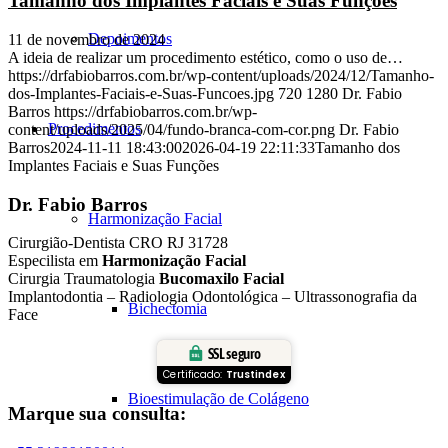
Tamanho dos Implantes Faciais e Suas Funções
Depoimentos
11 de novembro de 2024
A ideia de realizar um procedimento estético, como o uso de…
https://drfabiobarros.com.br/wp-content/uploads/2024/12/Tamanho-
dos-Implantes-Faciais-e-Suas-Funcoes.jpg
720
1280
Dr. Fabio
Barros
https://drfabiobarros.com.br/wp-
Procedimentos
content/uploads/2025/04/fundo-branca-com-cor.png
Dr. Fabio
Barros
2024-11-11 18:43:00
2026-04-19 22:11:33
Tamanho dos
Implantes Faciais e Suas Funções
Dr. Fabio Barros
Harmonização Facial
Cirurgião-Dentista CRO RJ 31728
Especilista em
Harmonização Facial
Cirurgia Traumatologia
Bucomaxilo Facial
Implantodontia – Radiologia Odontológica – Ultrassonografia da
Bichectomia
Face
SSL seguro
Certificado:
Trustindex
Bioestimulação de Colágeno
Marque sua consulta: