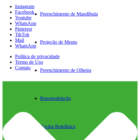
Instagram
Facebook
Preenchimento de Mandíbula
Youtube
WhatsApp
Pinterest
TikTok
Mail
Projeção de Mento
WhatsApp
Política de privacidade
Termo de Uso
Contato
Preenchimento de Olheira
Rinomodelação
Toxina Botulínica