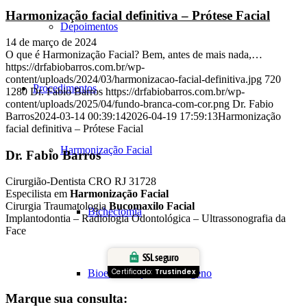
Harmonização facial definitiva – Prótese Facial
Depoimentos
14 de março de 2024
O que é Harmonização Facial? Bem, antes de mais nada,…
https://drfabiobarros.com.br/wp-
content/uploads/2024/03/harmonizacao-facial-definitiva.jpg
720
Procedimentos
1280
Dr. Fabio Barros
https://drfabiobarros.com.br/wp-
content/uploads/2025/04/fundo-branca-com-cor.png
Dr. Fabio
Barros
2024-03-14 00:39:14
2026-04-19 17:59:13
Harmonização
facial definitiva – Prótese Facial
Harmonização Facial
Dr. Fabio Barros
Cirurgião-Dentista CRO RJ 31728
Especilista em
Harmonização Facial
Cirurgia Traumatologia
Bucomaxilo Facial
Bichectomia
Implantodontia – Radiologia Odontológica – Ultrassonografia da
Face
SSL seguro
Certificado:
Trustindex
Bioestimulação de Colágeno
Marque sua consulta: