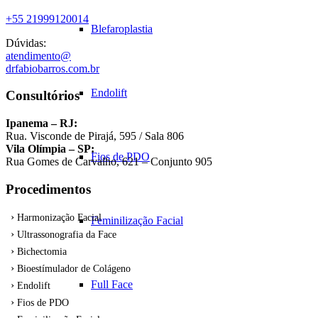
+55 21999120014
Blefaroplastia
Dúvidas:
atendimento@
drfabiobarros.com.br
Endolift
Consultórios
Ipanema – RJ:
Rua. Visconde de Pirajá, 595 / Sala 806
Vila Olímpia – SP:
Fios de PDO
Rua Gomes de Carvalho, 621 – Conjunto 905
Procedimentos
Harmonização Facial
Feminilização Facial
Ultrassonografia da Face
Bichectomia
Bioestímulador de Colágeno
Full Face
Endolift
Fios de PDO