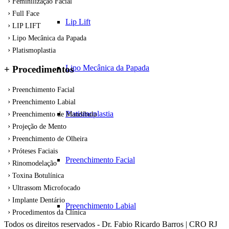
Feminilização Facial
Full Face
Lip Lift
LIP LIFT
Lipo Mecânica da Papada
Platismoplastia
Lipo Mecânica da Papada
+ Procedimentos
Preenchimento Facial
Preenchimento Labial
Platismoplastia
Preenchimento de Mandíbula
Projeção de Mento
Preenchimento de Olheira
Próteses Faciais
Preenchimento Facial
Rinomodelação
Toxina Botulínica
Ultrassom Microfocado
Implante Dentário
Preenchimento Labial
Procedimentos da Clínica
Todos os direitos reservados - Dr. Fabio Ricardo Barros | CRO RJ