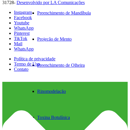
31728-
Desenvolvido por LA Comunicações
Instagram
Preenchimento de Mandíbula
Facebook
Youtube
WhatsApp
Pinterest
TikTok
Projeção de Mento
Mail
WhatsApp
Política de privacidade
Termo de Uso
Preenchimento de Olheira
Contato
Rinomodelação
Toxina Botulínica