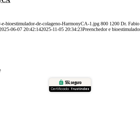
nyCA
or-e-bioestimulador-de-colageno-HarmonyCA-1.jpg
800
1200
Dr. Fabio
2025-06-07 20:42:14
2025-11-05 20:34:23
Preenchedor e bioestimulad
e
SSL seguro
Certificado:
Trustindex