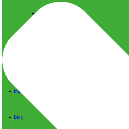
Ultrassom Microfocado
Próteses Faciais
Segurança na Harmonização
Imprensa
Imprensa
Blog