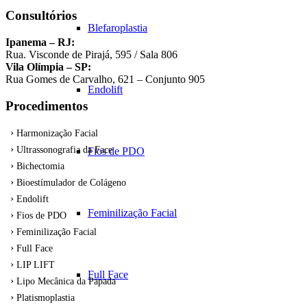
Consultórios
Blefaroplastia
Ipanema – RJ:
Rua. Visconde de Pirajá, 595 / Sala 806
Vila Olímpia – SP:
Rua Gomes de Carvalho, 621 – Conjunto 905
Endolift
Procedimentos
Harmonização Facial
Ultrassonografia da Face
Fios de PDO
Bichectomia
Bioestímulador de Colágeno
Endolift
Feminilização Facial
Fios de PDO
Feminilização Facial
Full Face
LIP LIFT
Full Face
Lipo Mecânica da Papada
Platismoplastia