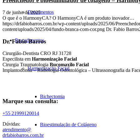
Preenchedor e bioestimulador de colágeno – Harmo
Depoimentos
7 de junho de 2025
O que é o HarmonyCA? O HarmonyCA é um produto inovador…
https://drfabiobarros.com.br/wp-content/uploads/2025/06/Preenched
content/uploads/2025/04/fundo-branca-com-cor.png
Dr. Fabio Barros
Procedimentos
Dr. Fabio Barros
Cirurgião-Dentista CRO RJ 31728
Especilista em
Harmonização Facial
Cirurgia Traumatologia
Bucomaxilo Facial
Harmonização Facial
Implantodontia – Radiologia Odontológica – Ultrassonografia da Fac
Bichectomia
Marque sua consulta:
+55 21999120014
Dúvidas:
Bioestimulação de Colágeno
atendimento@
drfabiobarros.com.br