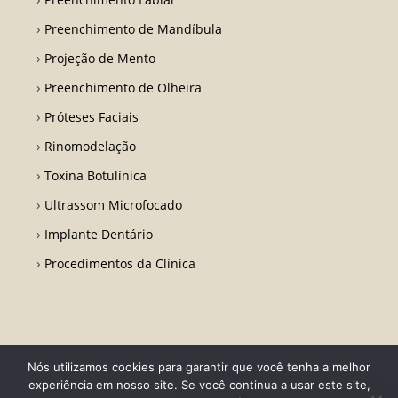
Preenchimento de Mandíbula
Projeção de Mento
Preenchimento de Olheira
Próteses Faciais
Rinomodelação
Toxina Botulínica
Ultrassom Microfocado
Implante Dentário
Procedimentos da Clínica
Nós utilizamos cookies para garantir que você tenha a melhor
Todos os direitos reservados - Dr. Fabio Ricardo Barros | CRO RJ 31728-
experiência em nosso site. Se você continua a usar este site,
Desenvolvido por LA Comunicações